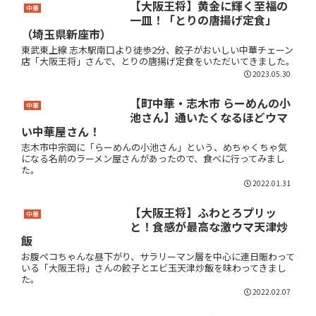
【大阪王将】黄金に輝く至福の
中華
一皿！「とりの唐揚げ定食」
（埼玉県新座市）
東武東上線 志木駅南口より徒歩2分、餃子がおいしい中華チェーン
店「大阪王将」さんで、とりの唐揚げ定食をいただいてきました。
2023.05.30
【町中華・志木市 らーめんの小
中華
池さん】通いたくなるほどウマ
い中華屋さん！
志木市中宗岡に「らーめんの小池さん」という、めちゃくちゃ気
になる名前のラーメン屋さんがあったので、食べに行ってみまし
た。
2022.01.31
【大阪王将】ふわとろプリッ
中華
と！食感が最高な激ウマ天津炒
飯
お腹ペコちゃんな昼下がり、サラリーマン層を中心に連日賑わって
いる「大阪王将」さんの餃子とエビ玉天津炒飯を味わってきまし
た。
2022.02.07