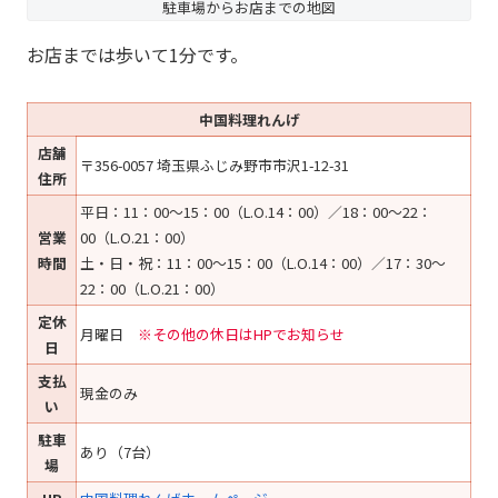
駐車場からお店までの地図
お店までは歩いて1分です。
中国料理れんげ
店舗
〒356-0057 埼玉県ふじみ野市市沢1-12-31
住所
平日：11：00～15：00（L.O.14：00）／18：00～22：
営業
00（L.O.21：00）
時間
土・日・祝：11：00～15：00（L.O.14：00）／17：30～
22：00（L.O.21：00）
定休
月曜日
※その他の休日はHPでお知らせ
日
支払
現金のみ
い
駐車
あり（7台）
場