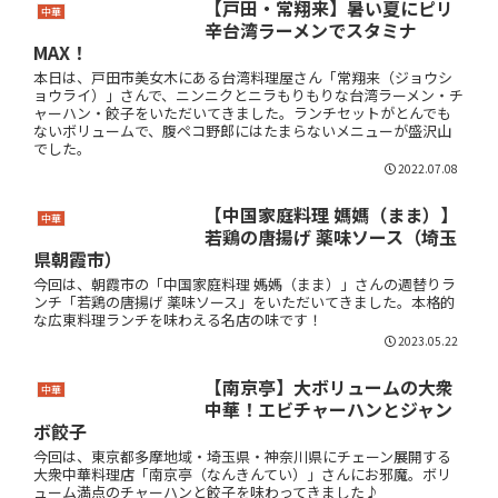
【戸田・常翔来】暑い夏にピリ
中華
辛台湾ラーメンでスタミナ
MAX！
本日は、戸田市美女木にある台湾料理屋さん「常翔来（ジョウシ
ョウライ）」さんで、ニンニクとニラもりもりな台湾ラーメン・チ
ャーハン・餃子をいただいてきました。ランチセットがとんでも
ないボリュームで、腹ペコ野郎にはたまらないメニューが盛沢山
でした。
2022.07.08
【中国家庭料理 媽媽（まま）】
中華
若鶏の唐揚げ 薬味ソース（埼玉
県朝霞市）
今回は、朝霞市の「中国家庭料理 媽媽（まま）」さんの週替りラ
ンチ「若鶏の唐揚げ 薬味ソース」をいただいてきました。本格的
な広東料理ランチを味わえる名店の味です！
2023.05.22
【南京亭】大ボリュームの大衆
中華
中華！エビチャーハンとジャン
ボ餃子
今回は、東京都多摩地域・埼玉県・神奈川県にチェーン展開する
大衆中華料理店「南京亭（なんきんてい）」さんにお邪魔。ボリ
ューム満点のチャーハンと餃子を味わってきました♪