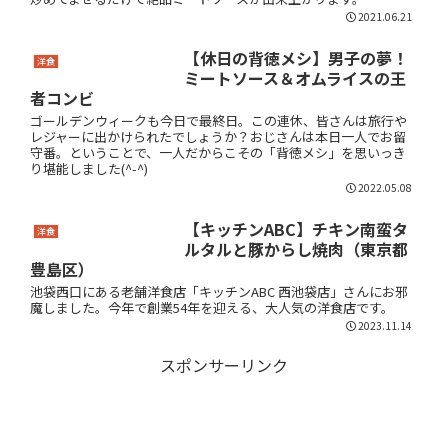
2021.06.21
【休日の背徳メシ】男子の夢！
洋食
ミートソース＆オムライスの王
者コンビ
ゴールデンウィークも今日で最終日。この連休、皆さんは旅行や
レジャーに出かけられたでしょうか？おじさんは本日一人でお留
守番。ということで、一人だからこその「背徳メシ」を思いっき
り堪能しました(^-^)
2022.05.08
【キッチンABC】チキン南蛮タ
洋食
ルタルと豚からし焼肉（東京都
豊島区）
池袋西口にある老舗洋食店「キッチンABC 西池袋店」さんにお邪
魔しました。今年で創業54年を迎える、大人気の洋食店です。
2023.11.14
スポンサーリンク