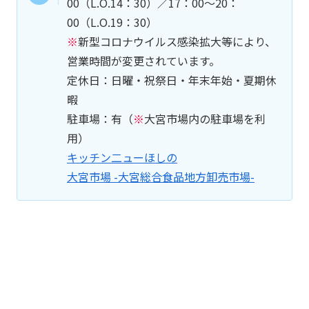
00（L.O.14：30）／17：00～20：
00（L.O.19：30）
※
新型コロナウイルス感染拡大等により、
営業時間が変更されています。
定休日：日曜・祝祭日・年末年始・夏期休
暇
駐車場：有（
※
大宮市場内の駐車場を利
用）
キッチン二ューほしの
大宮市場 -大宮総合食品地方卸売市場-