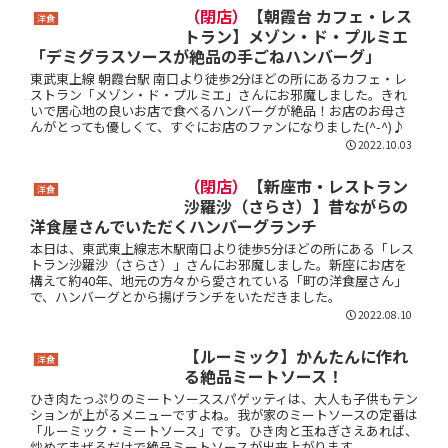
（閉店）
【朝霞台 カフェ・レス
洋食
トラン】メゾン・ド・プルミエ
「デミグラスソースが絶品の手ごねハンバーグ」
東武東上線 朝霞台駅 南口より徒歩2分ほどの所にあるカフェ・レ
ストラン「メゾン・ド・プルミエ」さんにお邪魔しました。きれ
いで居心地の良いお店で食べるハンバーグが絶品！お店のお母さ
んがとっても優しくて、すぐにお店のファンになりました(^-^)♪
2022.10.03
（閉店）
【新座市・レストラン
洋食
沙羅沙（さらさ）】昔ながらの
洋食屋さんでいただくハンバーグランチ
本日は、東武東上線志木駅南口より徒歩5分ほどの所にある「レス
トラン沙羅沙（さらさ）」さんにお邪魔しました。新座にお店を
構えて約40年、地元の方々から愛されている「町の洋食屋さん」
で、ハンバーグとから揚げランチをいただきました。
2022.08.10
【ルーミック】かんたんに作れ
洋食
る絶品ミートソース！
ひき肉たっぷりのミートソーススパゲッティは、大人も子供もテン
ションが上がるメニューですよね。我が家のミートソースの定番は
「ルーミック・ミートソース」です。ひき肉と玉ねぎさえあれば、
炒めてまぜるだけで絶品ミートソースが出来上がります。