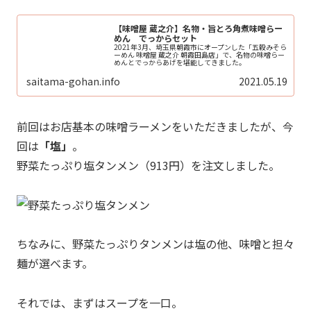
【味噌屋 蔵之介】名物・旨とろ角煮味噌らー
めん でっからセット
2021年3月、埼玉県朝霞市にオープンした「五穀みそら
ーめん 味噌屋 蔵之介 朝霞田島店」で、名物の味噌らー
めんとでっからあげを堪能してきました。
saitama-gohan.info
2021.05.19
前回はお店基本の味噌ラーメンをいただきましたが、今
回は
「塩」
。
野菜たっぷり塩タンメン（913円）を注文しました。
ちなみに、野菜たっぷりタンメンは塩の他、味噌と担々
麺が選べます。
それでは、まずはスープを一口。