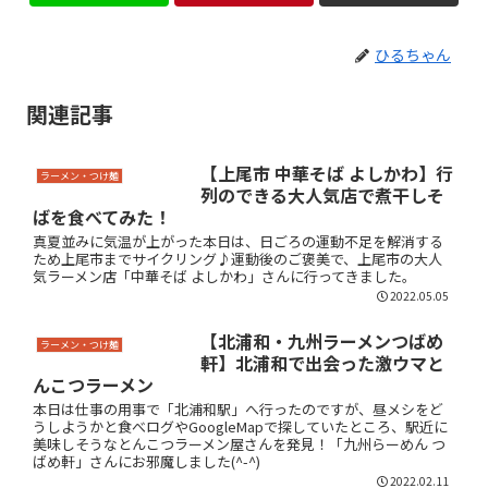
ひるちゃん
関連記事
【上尾市 中華そば よしかわ】行
ラーメン・つけ麺
列のできる大人気店で煮干しそ
ばを食べてみた！
真夏並みに気温が上がった本日は、日ごろの運動不足を解消する
ため上尾市までサイクリング♪運動後のご褒美で、上尾市の大人
気ラーメン店「中華そば よしかわ」さんに行ってきました。
2022.05.05
【北浦和・九州ラーメンつばめ
ラーメン・つけ麺
軒】北浦和で出会った激ウマと
んこつラーメン
本日は仕事の用事で「北浦和駅」へ行ったのですが、昼メシをど
うしようかと食べログやGoogleMapで探していたところ、駅近に
美味しそうなとんこつラーメン屋さんを発見！「九州らーめん つ
ばめ軒」さんにお邪魔しました(^-^)
2022.02.11