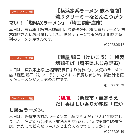
【横浜家系ラーメン 志木商店】
ラーメン・つけ麺
濃厚クリーミーなとんこつがウ
マい！「塩MAXラーメン」（埼玉県新座市）
本日は、東武東上線志木駅南口より徒歩2分、横浜家系ラーメン 志
木商店さんにお邪魔しました。家系チェーンで有名な町田商店系
列のラーメン屋さんです。
2023.06.16
【麺屋 鶏口（けいこう）】特製
ラーメン・つけ麺
塩鶏そば（埼玉県ふじみ野市）
本日は、東武東上線 上福岡駅 西口より徒歩6分、人気のラーメン
店「麺屋 鶏口（けいこう）」さんにお邪魔しました。鶏出汁を使
ったラーメンが大人気のお店です。
2023.01.09
（閉店）
【新座市・麺家うえ
ラーメン・つけ麺
だ】香ばしい香りが絶妙「焦が
し醤油ラーメン」
本日は、新座市の有名ラーメン店「麺屋うえだ」さんに初訪問し
ました。名だたる芸能人・有名人も訪れる、地元でも評判の有名
店。果たしてどんなラーメンと出会えるのでしょうか！？
2022.08.19