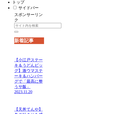
トップ
サイドバー
スポンサーリン
ク
新着記事
【小江戸ステー
キ＆うどんビッ
グ】激ウマステ
ーキ＆ハンバー
グで「最高に整
うサ飯」
2023.11.20
【天丼てんや】