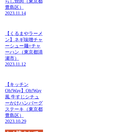
らし焼肉（東京都
豊島区）
2023.11.14
【くるまやラーメ
ン】ネギ味噌チャ
ーシュー麺+チャ
ーハン（東京都清
瀬市）
2023.11.12
【キッチン
Oh!Way】Oh!Way
風 牛すじシチュ
ーかけハンバーグ
ステーキ（東京都
豊島区）
2023.10.29