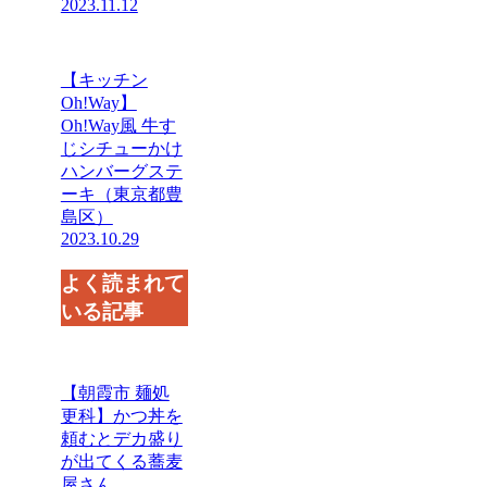
2023.11.12
【キッチン
Oh!Way】
Oh!Way風 牛す
じシチューかけ
ハンバーグステ
ーキ（東京都豊
島区）
2023.10.29
よく読まれて
いる記事
【朝霞市 麺処
更科】かつ丼を
頼むとデカ盛り
が出てくる蕎麦
屋さん