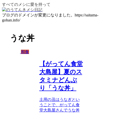
すべてのメシに愛を持って
ブログのドメインが変更になりました。https://saitama-
gohan.info/
うな丼
和食
【がってん食堂
大島屋】夏のス
タミナどんぶ
り「うな丼」
土用の丑はうなぎとい
うことで、がってん食
堂大島屋さんでうな丼