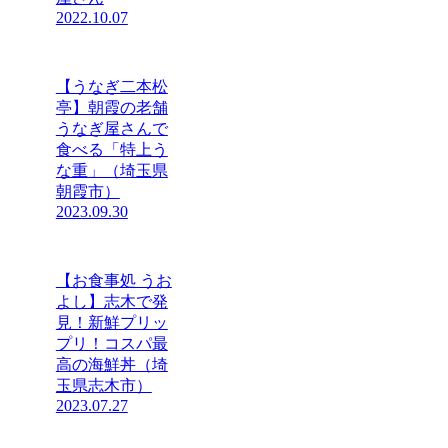
2022.10.07
【うなぎ二本松
亭】朝霞の老舗
うなぎ屋さんで
食べる「特上う
な重」（埼玉県
朝霞市）
2023.09.30
【お食事処 うお
よし】志木で発
見！新鮮プリッ
プリ！コスパ最
高の海鮮丼（埼
玉県志木市）
2023.07.27