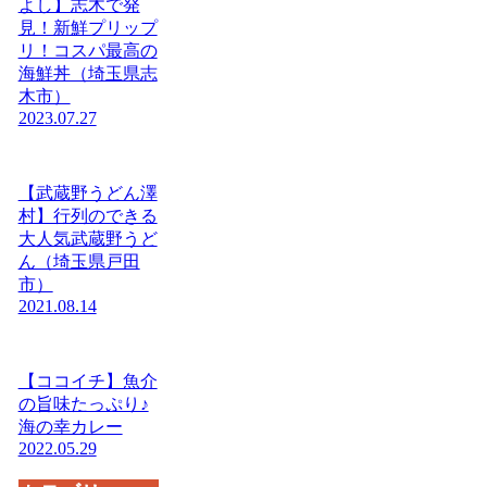
よし】志木で発
見！新鮮プリップ
リ！コスパ最高の
海鮮丼（埼玉県志
木市）
2023.07.27
【武蔵野うどん澤
村】行列のできる
大人気武蔵野うど
ん（埼玉県戸田
市）
2021.08.14
【ココイチ】魚介
の旨味たっぷり♪
海の幸カレー
2022.05.29