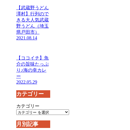
【武蔵野うどん
澤村】行列ので
きる大人気武蔵
野うどん（埼玉
県戸田市）
2021.08.14
【ココイチ】魚
介の旨味たっぷ
り♪海の幸カレ
ー
2022.05.29
カテゴリー
カテゴリー
月別記事