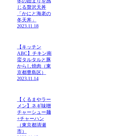
冬の始まりを感
じる贅沢天丼
「かにと海老の
冬天丼」
2023.11.18
【キッチン
ABC】チキン南
蛮タルタルと豚
からし焼肉（東
京都豊島区）
2023.11.14
【くるまやラー
メン】ネギ味噌
チャーシュー麺
+チャーハン
（東京都清瀬
市）