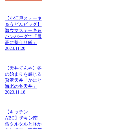
【小江戸ステーキ
＆うどんビッグ】
激ウマステーキ＆
ハンバーグで「最
高に整うサ飯」
2023.11.20
【天丼てんや】冬
の始まりを感じる
贅沢天丼「かにと
海老の冬天丼」
2023.11.18
【キッチン
ABC】チキン南
蛮タルタルと豚か