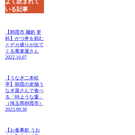
よく読まれて
いる記事
【朝霞市 麺処 更
科】かつ丼を頼む
とデカ盛りが出て
くる蕎麦屋さん
2022.10.07
【うなぎ二本松
亭】朝霞の老舗う
なぎ屋さんで食べ
る「特上うな重」
（埼玉県朝霞市）
2023.09.30
【お食事処 うお