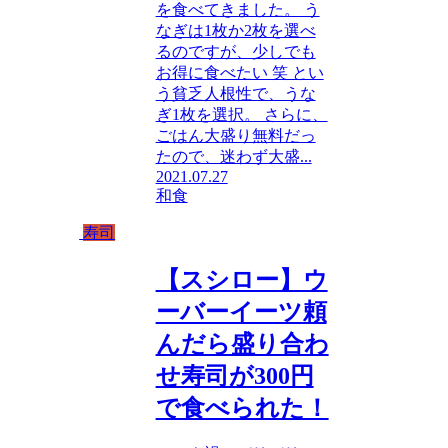
を食べてきました。 う
なぎは1枚か2枚を選べ
るのですが、少しでも
お得に食べたい 笑 とい
う貧乏人根性で、うな
ぎ1枚を選択。 さらに、
ごはん大盛り無料だっ
たので、迷わず大盛...
2021.07.27
和食
寿司
【スシロー】ウ
ーバーイーツ頼
んだら盛り合わ
せ寿司が300円
で食べられた！