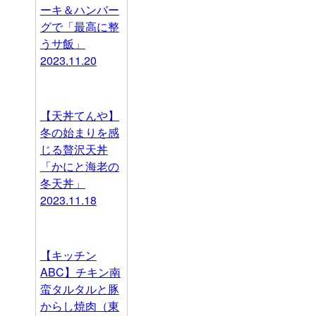
ーキ＆ハンバー
グで「最高に整
うサ飯」
2023.11.20
【天丼てんや】
冬の始まりを感
じる贅沢天丼
「かにと海老の
冬天丼」
2023.11.18
【キッチン
ABC】チキン南
蛮タルタルと豚
からし焼肉（東