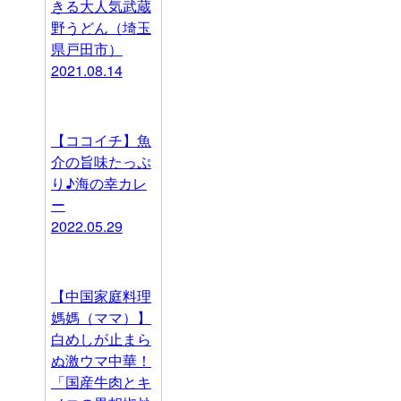
きる大人気武蔵
野うどん（埼玉
県戸田市）
2021.08.14
【ココイチ】魚
介の旨味たっぷ
り♪海の幸カレ
ー
2022.05.29
【中国家庭料理
媽媽（ママ）】
白めしが止まら
ぬ激ウマ中華！
「国産牛肉とキ