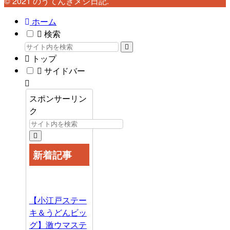
© 2021 のうてんきメシ日記.
ホーム
検索
トップ
サイドバー
スポンサーリン
ク
新着記事
【小江戸ステー
キ＆うどんビッ
グ】激ウマステ