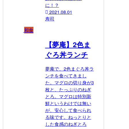
に！？
2021.08.01
寿司
和食
【夢庵】2色ま
ぐろ丼ランチ
夢庵で、2色まぐろ丼ラ
ンチを食べてきまし
た。マグロの切り身が3
枚と、たっぷりのねぎ
とろ。マグロは特別新
鮮というわけでは無い
が、安心して食べられ
る味です。ねっとりと
した食感のねぎとろ