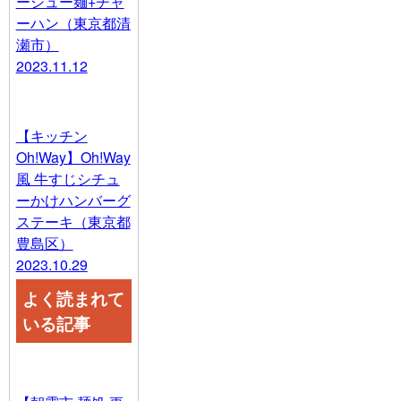
ーシュー麺+チャ
ーハン（東京都清
瀬市）
2023.11.12
【キッチン
Oh!Way】Oh!Way
風 牛すじシチュ
ーかけハンバーグ
ステーキ（東京都
豊島区）
2023.10.29
よく読まれて
いる記事