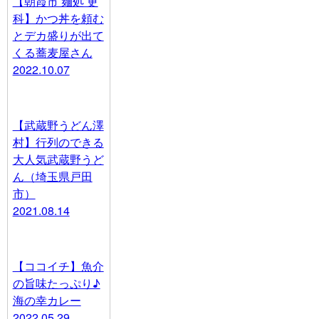
【朝霞市 麺処 更
科】かつ丼を頼む
とデカ盛りが出て
くる蕎麦屋さん
2022.10.07
【武蔵野うどん澤
村】行列のできる
大人気武蔵野うど
ん（埼玉県戸田
市）
2021.08.14
【ココイチ】魚介
の旨味たっぷり♪
海の幸カレー
2022.05.29