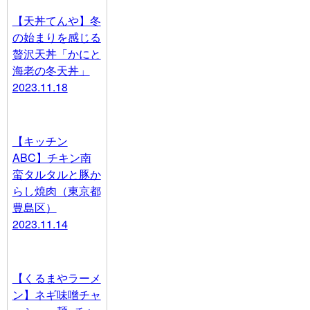
【天丼てんや】冬
の始まりを感じる
贅沢天丼「かにと
海老の冬天丼」
2023.11.18
【キッチン
ABC】チキン南
蛮タルタルと豚か
らし焼肉（東京都
豊島区）
2023.11.14
【くるまやラーメ
ン】ネギ味噌チャ