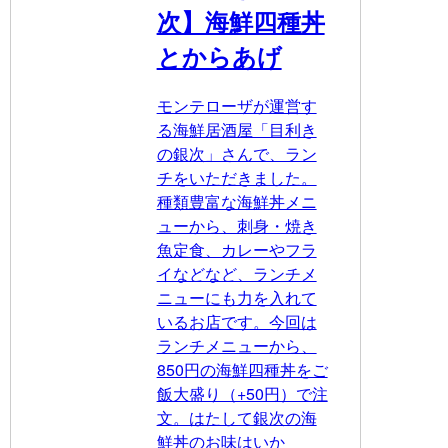
次】海鮮四種丼
とからあげ
モンテローザが運営す
る海鮮居酒屋「目利き
の銀次」さんで、ラン
チをいただきました。
種類豊富な海鮮丼メニ
ューから、刺身・焼き
魚定食、カレーやフラ
イなどなど、ランチメ
ニューにも力を入れて
いるお店です。今回は
ランチメニューから、
850円の海鮮四種丼をご
飯大盛り（+50円）で注
文。はたして銀次の海
鮮丼のお味はいか