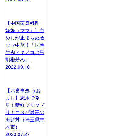
【中国家庭料理
媽媽（ママ）】白
めしが止まらぬ激
ウマ中華！「国産
牛肉とキノコの黒
胡椒炒め」
2022.09.10
【お食事処 うお
よし】志木で発
見！新鮮プリップ
リ！コスパ最高の
海鮮丼（埼玉県志
木市）
2023.07.27