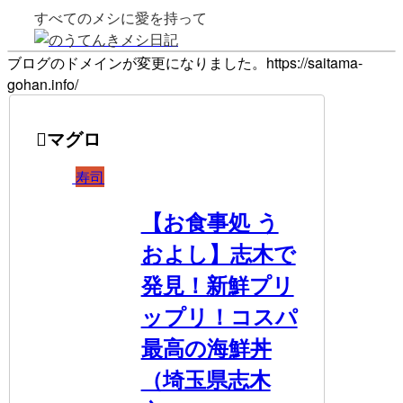
すべてのメシに愛を持って
ブログのドメインが変更になりました。https://saitama-
gohan.info/
マグロ
寿司
【お食事処 う
およし】志木で
発見！新鮮プリ
ップリ！コスパ
最高の海鮮丼
（埼玉県志木