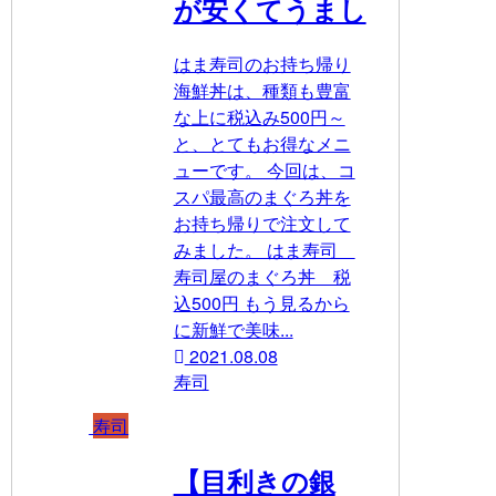
が安くてうまし
はま寿司のお持ち帰り
海鮮丼は、種類も豊富
な上に税込み500円～
と、とてもお得なメニ
ューです。 今回は、コ
スパ最高のまぐろ丼を
お持ち帰りで注文して
みました。 はま寿司
寿司屋のまぐろ丼 税
込500円 もう見るから
に新鮮で美味...
2021.08.08
寿司
寿司
【目利きの銀