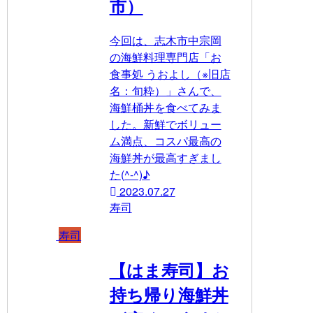
市）
今回は、志木市中宗岡
の海鮮料理専門店「お
食事処 うおよし（※旧店
名：旬粋）」さんで、
海鮮桶丼を食べてみま
した。新鮮でボリュー
ム満点、コスパ最高の
海鮮丼が最高すぎまし
た(^-^)♪
2023.07.27
寿司
寿司
【はま寿司】お
持ち帰り海鮮丼