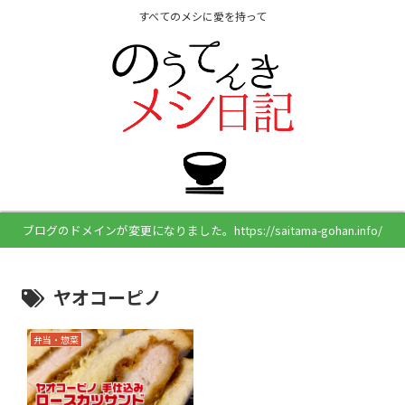
すべてのメシに愛を持って
ブログのドメインが変更になりました。https://saitama-gohan.info/
ヤオコーピノ
弁当・惣菜