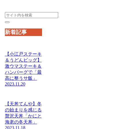
新着記事
【小江戸ステーキ
＆うどんビッグ】
激ウマステーキ＆
ハンバーグで「最
高に整うサ飯」
2023.11.20
【天丼てんや】冬
の始まりを感じる
贅沢天丼「かにと
海老の冬天丼」
2023.11.18