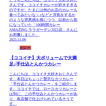
さんです。ココイチカレーが好きすぎる
のですが、たまには他のお店のカレーも
食べてみたいな～♪などと浮気をするか
のような罪悪感を感じつつ、以前から気
になっていた「100時間カレー
AMAZING ララガーデン川口店」さんに
お邪魔しました。
2021.11.06
カレー
【ココイチ】大ボリュームで大満
足♪手仕込とんかつカレー
こんにちは、ココイチ大好きおじさんで
す。本日はちょっと贅沢なカツカレー
「手仕込とんかつカレー」をご紹介しま
す。ココイチでは、ロースカツカレーと
は別に、この手仕込とんかつカレーがあ
り、各店舗で仕上げられているそうで
す。