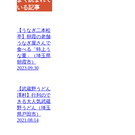
いる記事
【うなぎ二本松
亭】朝霞の老舗
うなぎ屋さんで
食べる「特上う
な重」（埼玉県
朝霞市）
2023.09.30
【武蔵野うどん
澤村】行列ので
きる大人気武蔵
野うどん（埼玉
県戸田市）
2021.08.14