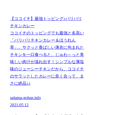
【ココイチ】最強トッピング♪パリパリ
チキンカレー
ココイチのトッピングでも最強と名高い
「パリパリチキンカレー＆ほうれん
草」。サクッと香ばしい薄衣に包まれた
チキンを一口食べると、じゅわ～っと美
味しい肉汁が溢れ出す！シンプルな薄塩
味のジューシーチキンだから、ココイチ
のサラッとしたカレーに良く合って、ま
さに絶品♪♪
saitama-gohan.info
2021.05.12