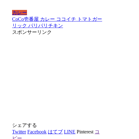
カレー
CoCo壱番屋
カレー
ココイチ
トマトガー
リック
パリパリチキン
スポンサーリンク
シェアする
Twitter
Facebook
はてブ
LINE
Pinterest
コ
ピー