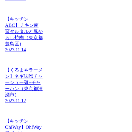
【キッチン
ABC】チキン南
蛮タルタルと豚か
らし焼肉（東京都
豊島区）
2023.11.14
【くるまやラーメ
ン】ネギ味噌チャ
ーシュー麺+チャ
ーハン（東京都清
瀬市）
2023.11.12
【キッチン
Oh!Way】Oh!Way