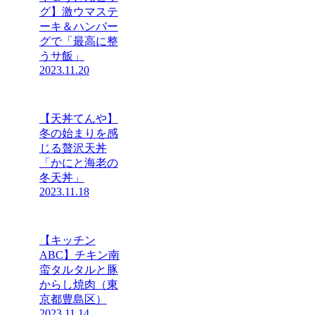
グ】激ウマステ
ーキ＆ハンバー
グで「最高に整
うサ飯」
2023.11.20
【天丼てんや】
冬の始まりを感
じる贅沢天丼
「かにと海老の
冬天丼」
2023.11.18
【キッチン
ABC】チキン南
蛮タルタルと豚
からし焼肉（東
京都豊島区）
2023.11.14