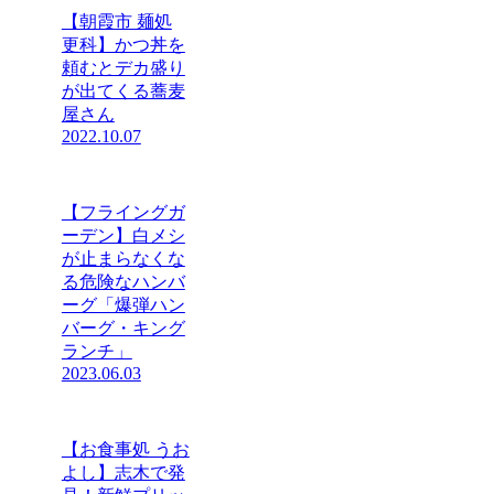
【朝霞市 麺処
更科】かつ丼を
頼むとデカ盛り
が出てくる蕎麦
屋さん
2022.10.07
【フライングガ
ーデン】白メシ
が止まらなくな
る危険なハンバ
ーグ「爆弾ハン
バーグ・キング
ランチ」
2023.06.03
【お食事処 うお
よし】志木で発