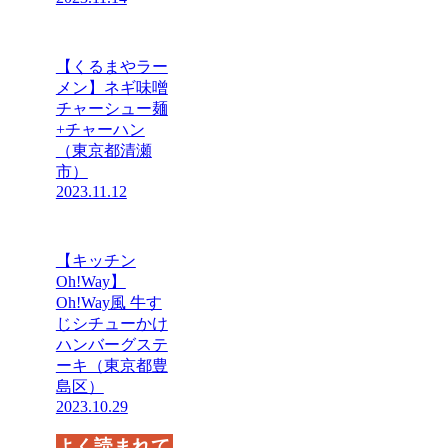
【くるまやラー
メン】ネギ味噌
チャーシュー麺
+チャーハン
（東京都清瀬
市）
2023.11.12
【キッチン
Oh!Way】
Oh!Way風 牛す
じシチューかけ
ハンバーグステ
ーキ（東京都豊
島区）
2023.10.29
よく読まれて