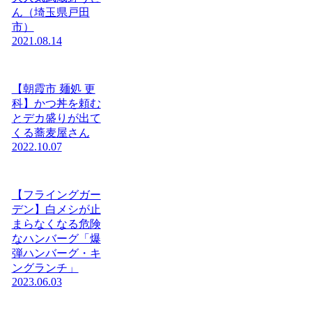
ん（埼玉県戸田
市）
2021.08.14
【朝霞市 麺処 更
科】かつ丼を頼む
とデカ盛りが出て
くる蕎麦屋さん
2022.10.07
【フライングガー
デン】白メシが止
まらなくなる危険
なハンバーグ「爆
弾ハンバーグ・キ
ングランチ」
2023.06.03