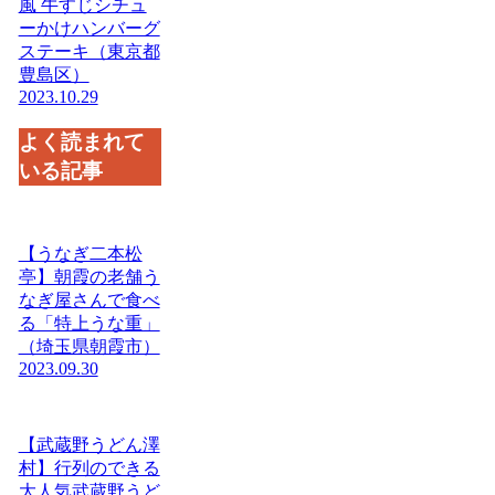
風 牛すじシチュ
ーかけハンバーグ
ステーキ（東京都
豊島区）
2023.10.29
よく読まれて
いる記事
【うなぎ二本松
亭】朝霞の老舗う
なぎ屋さんで食べ
る「特上うな重」
（埼玉県朝霞市）
2023.09.30
【武蔵野うどん澤
村】行列のできる
大人気武蔵野うど