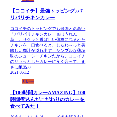
【ココイチ】最強トッピング♪パ
リパリチキンカレー
ココイチのトッピングでも最強と名高い
「パリパリチキンカレー＆ほうれん
草」。サクッと香ばしい薄衣に包まれた
チキンを一口食べると、じゅわ～っと美
味しい肉汁が溢れ出す！シンプルな薄塩
味のジューシーチキンだから、ココイチ
のサラッとしたカレーに良く合って、ま
さに絶品♪♪
2021.05.12
カレー
【100時間カレーAMAZING】100
時間煮込んだこだわりのカレーを
食べてみた！
どうもこんにちは、ココイチ大好きおじ