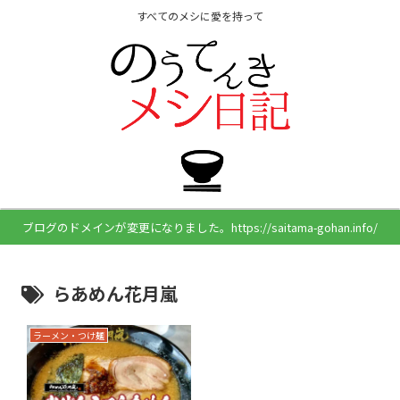
すべてのメシに愛を持って
ブログのドメインが変更になりました。https://saitama-gohan.info/
らあめん花月嵐
ラーメン・つけ麺