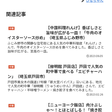
ひるちゃん
関連記事
【中国料理れんげ】香ばしさと
中華
旨味が広がる一皿！「牛肉のオ
イスターソース炒め」（埼玉県ふじみ野市）
ふじみ野市の閑静な住宅街にある人気の中華料理店「れんげ」さ
んで、牛肉のオイスターソース炒めを食べてみました。香ばしさと
旨味が広がる、至高の一皿。
2023.06.05
【柳明館 戸田店】戸田で人気の
中華
町中華で食べる「エビチャーハ
ン」（埼玉県戸田市）
戸田市美女木の国道17号線「新大宮バイパス」沿いにある、地元
で人気の町中華「柳明館（りゅうめいかん）戸田店」さんで、エビ
チャーハン・半味噌ラーメン・焼き餃子を食べてみました。
2023.02.26
【ニューヨーク飯店】肉汁ぶし
中華
ゃ～！とほとばしる！「焼き餃