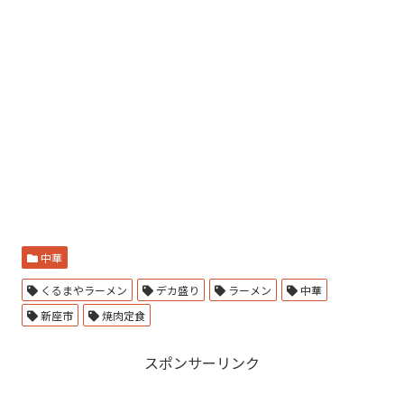
中華
くるまやラーメン
デカ盛り
ラーメン
中華
新座市
焼肉定食
スポンサーリンク