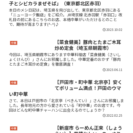
子とシビカラまぜそば」（東京都北区赤羽）
本日のメシ日記は、埼玉県を飛び出して、東京都北区赤羽にある
「ニューヨーク飯店」をご紹介。JR埼京線 北赤羽駅「赤羽口」改
札目の前にあるこちらのお店、本格中華がいただけるとのこと
で、期待が高まります(^-^)♪
2023.10.02
【菜食健美】豚肉とたまご木耳
中華
炒め定食（埼玉県朝霞市）
今回は、埼玉県朝霞市にあります中華料理店「菜食健美（さいし
ょくけんび）」さんにお邪魔しました。中華定番のおかず「豚肉
とたまご木耳炒め定食」を徹底調査！
2023.06.11
【戸田市・町中華 北京亭】安く
中華
てボリューム満点！戸田のウマ
い町中華
さて、本日は戸田市の「北京亭（ぺきんてい）」さんにお邪魔しま
した。長年地元の方から愛されている「町中華」のお店です。今
回はどんな町中華チャーハンに出会えるのでしょうか？
2022.02.25
【新座市 らーめん正来（しょう
中華