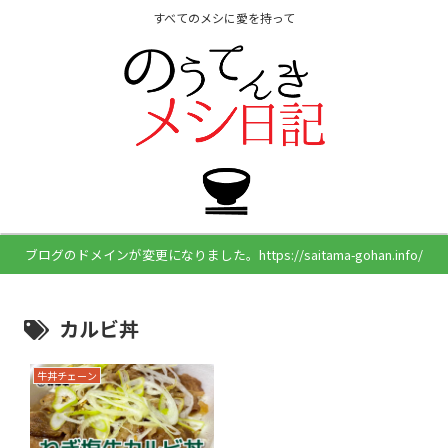
すべてのメシに愛を持って
ブログのドメインが変更になりました。https://saitama-gohan.info/
カルビ丼
牛丼チェーン