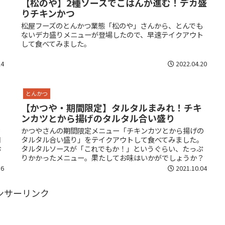
【松のや】2種ソースでごはんが進む！デカ盛
りチキンかつ
と
松屋フーズのとんかつ業態「松のや」さんから、とんでも
ないデカ盛りメニューが登場したので、早速テイクアウト
して食べてみました。
24
2022.04.20
とんかつ
【かつや・期間限定】タルタルまみれ！チキ
ンカツとから揚げのタルタル合い盛り
ッ
かつやさんの期間限定メニュー「チキンカツとから揚げの
開
タルタル合い盛り」をテイクアウトして食べてみました。
お
タルタルソースが「これでもか！」というぐらい、たっぷ
りかかったメニュー。果たしてお味はいかがでしょうか？
16
2021.10.04
ンサーリンク