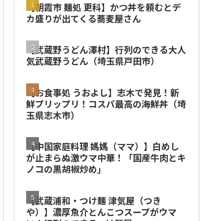
【朝霞市 麺処 更科】かつ丼を頼むとデ
カ盛りが出てくる蕎麦屋さん
【武蔵野うどん澤村】行列のできる大人
気武蔵野うどん（埼玉県戸田市）
【お食事処 うおよし】志木で発見！新
鮮プリップリ！コスパ最高の海鮮丼（埼
玉県志木市）
【中国家庭料理 媽媽（ママ）】白めし
が止まらぬ激ウマ中華！「国産牛肉とキ
ノコの黒胡椒炒め」
【武蔵浦和・つけ麺 津気屋（つき
や）】濃厚魚介とんこつスープがウマ