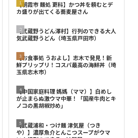
【朝霞市 麺処 更科】かつ丼を頼むとデ
カ盛りが出てくる蕎麦屋さん
【武蔵野うどん澤村】行列のできる大人
気武蔵野うどん（埼玉県戸田市）
【お食事処 うおよし】志木で発見！新
鮮プリップリ！コスパ最高の海鮮丼（埼
玉県志木市）
【中国家庭料理 媽媽（ママ）】白めし
が止まらぬ激ウマ中華！「国産牛肉とキ
ノコの黒胡椒炒め」
【武蔵浦和・つけ麺 津気屋（つき
や）】濃厚魚介とんこつスープがウマ