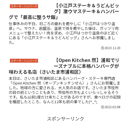
【小江戸ステーキ＆うどんビッ
ステーキ・ハンバーグ
グ】激ウマステーキ＆ハンバー
グで「最高に整うサ飯」
仕事休みの平日、日ごろの疲れを癒やしに「小江戸はつかり温
泉」へ。サウナ、岩盤浴、温泉で体を癒やした後は、ガッツリ肉
メニューで整えたい！肉を求め、小江戸はつかり温泉のほど近く
にある「小江戸ステーキ＆うどんビッグ」さんへお邪魔しまし
た。
2023.11.20
【Open Kitchen 然】浦和でリ
ステーキ・ハンバーグ
ーズナブルに本格ハンバーグが
味わえる名店（さいたま市浦和区）
本日は、さいたま市浦和区にあるハンバーグ・ステーキ専門店
「Open Kitchen 然（オープンキッチンぜん）」さんにお邪魔しま
した。地域の方に愛される、大人気のお店です。さいたま市役所
の目の前ということもあり、市役所の方もよくいらっしゃるそう
です。私も以前1度だけ来たことがあるのですが、食べログの記録
を確認したところ、なんと12年も前の事でした(^_^;
2022.02.08
スポンサーリンク