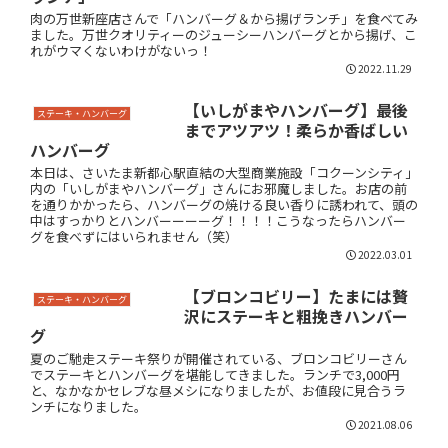
肉の万世新座店さんで「ハンバーグ＆から揚げランチ」を食べてみ
ました。万世クオリティーのジューシーハンバーグとから揚げ、こ
れがウマくないわけがないっ！
2022.11.29
【いしがまやハンバーグ】最後
ステーキ・ハンバーグ
までアツアツ！柔らか香ばしい
ハンバーグ
本日は、さいたま新都心駅直結の大型商業施設「コクーンシティ」
内の「いしがまやハンバーグ」さんにお邪魔しました。お店の前
を通りかかったら、ハンバーグの焼ける良い香りに誘われて、頭の
中はすっかりとハンバーーーーグ！！！！こうなったらハンバー
グを食べずにはいられません（笑）
2022.03.01
【ブロンコビリー】たまには贅
ステーキ・ハンバーグ
沢にステーキと粗挽きハンバー
グ
夏のご馳走ステーキ祭りが開催されている、ブロンコビリーさん
でステーキとハンバーグを堪能してきました。ランチで3,000円
と、なかなかセレブな昼メシになりましたが、お値段に見合うラ
ンチになりました。
2021.08.06