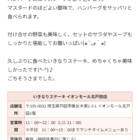
マスタードのほどよい酸味で、ハンバーグをサッパリと
食べられます。
付け合せの野菜も美味しく、セットのサラダやスープも
しっかりと堪能してお腹いっぱい(๑´ڡ｀๑)
久しぶりに食べたいきなりステーキ、めちゃくちゃ美味
しかったです(^-^)♪
ごちそうさまでした。
いきなりステーキ イオンモール北戸田店
店舗住
〒335-0032 埼玉県戸田市美女木東1-3-1 イオンモール北戸
所
田1階
営業時
11：00～22：00（L.O. 21：00）
間
※平日 11：00～15：00までランチタイムメニューあり
定休日
無休（施設休業日に準じる）