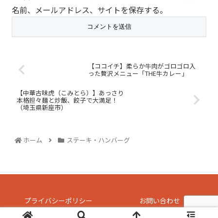
名前、メールアドレス、サイトを保存する。
【ココイチ】柔らか牛肉がゴロゴロ入
った贅沢メニュー「THE牛カレー」
【中華古味虎（こみとら）】あっさり
本格担々麺と炒飯、餃子で大満足！
（埼玉県新座市）
ホーム
ステーキ・ハンバーグ
プライバシーポリシー
お問い合わせ
© 2021 のうてんきメシ日記.