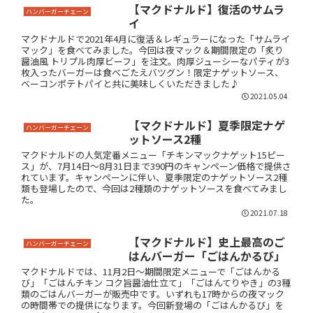
【マクドナルド】復活のサムラ
ハンバーガーチェーン
イ
マクドナルドで2021年4月に復活＆レギュラーになった「サムライ
マック」を食べてみました。今回は夜マック＆期間限定の「炙り
醤油風 トリプル肉厚ビーフ」を注文。肉厚ジューシーなパティが3
枚入ったバーガーは食べごたえバツグン！限定ナゲットソース、
ベーコンポテトパイと共に美味しくいただきました♪
2021.05.04
【マクドナルド】夏季限定ナゲ
ハンバーガーチェーン
ットソース2種
マクドナルドの人気定番メニュー「チキンマックナゲット15ピー
ス」が、7月14日～8月31日まで390円のキャンペーン価格で提供さ
れています。キャンペーンに伴い、夏季限定のナゲットソース2種
類も登場したので、今回は2種類のナゲットソースを食べてみまし
た。
2021.07.18
【マクドナルド】史上最高のご
ハンバーガーチェーン
はんバーガー「ごはんかるび」
マクドナルドでは、11月2日～期間限定メニューで「ごはんかる
び」「ごはんチキン コク旨醤油仕立て」「ごはんてりやき」の3種
類のごはんバーガーが販売中です。いずれも17時からの夜マック
の時間帯での提供になります。今回新登場の「ごはんかるび」を