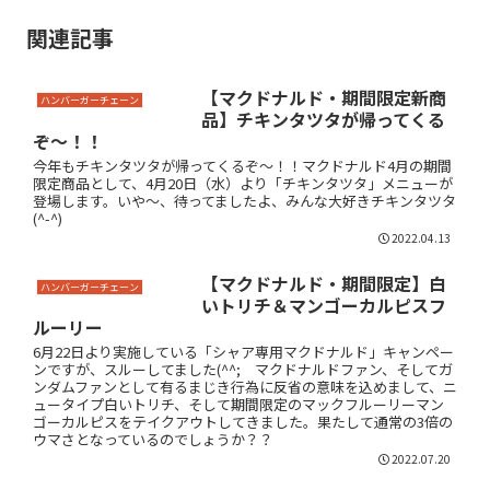
関連記事
【マクドナルド・期間限定新商
ハンバーガーチェーン
品】チキンタツタが帰ってくる
ぞ～！！
今年もチキンタツタが帰ってくるぞ～！！マクドナルド4月の期間
限定商品として、4月20日（水）より「チキンタツタ」メニューが
登場します。いや～、待ってましたよ、みんな大好きチキンタツタ
(^-^)
2022.04.13
【マクドナルド・期間限定】白
ハンバーガーチェーン
いトリチ＆マンゴーカルピスフ
ルーリー
6月22日より実施している「シャア専用マクドナルド」キャンペー
ンですが、スルーしてました(^^; マクドナルドファン、そしてガ
ンダムファンとして有るまじき行為に反省の意味を込めまして、ニ
ュータイプ白いトリチ、そして期間限定のマックフルーリーマン
ゴーカルピスをテイクアウトしてきました。果たして通常の3倍の
ウマさとなっているのでしょうか？？
2022.07.20