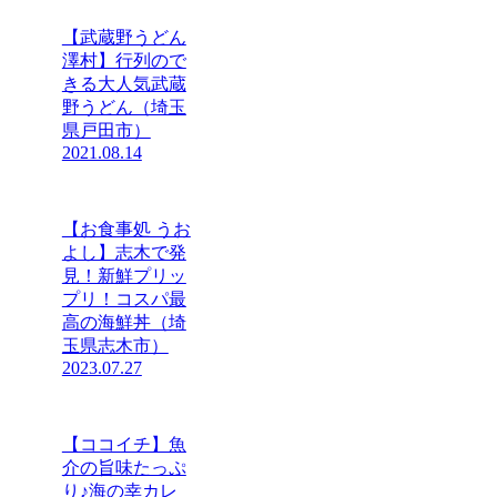
【武蔵野うどん
澤村】行列ので
きる大人気武蔵
野うどん（埼玉
県戸田市）
2021.08.14
【お食事処 うお
よし】志木で発
見！新鮮プリッ
プリ！コスパ最
高の海鮮丼（埼
玉県志木市）
2023.07.27
【ココイチ】魚
介の旨味たっぷ
り♪海の幸カレ