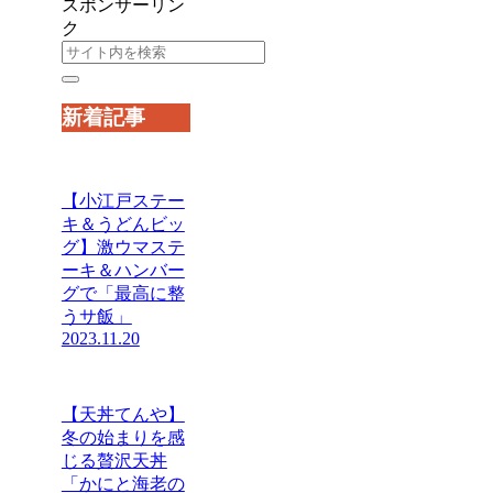
スポンサーリン
ク
新着記事
【小江戸ステー
キ＆うどんビッ
グ】激ウマステ
ーキ＆ハンバー
グで「最高に整
うサ飯」
2023.11.20
【天丼てんや】
冬の始まりを感
じる贅沢天丼
「かにと海老の