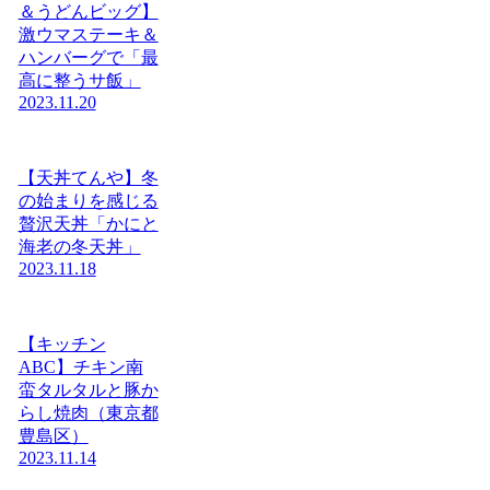
＆うどんビッグ】
激ウマステーキ＆
ハンバーグで「最
高に整うサ飯」
2023.11.20
【天丼てんや】冬
の始まりを感じる
贅沢天丼「かにと
海老の冬天丼」
2023.11.18
【キッチン
ABC】チキン南
蛮タルタルと豚か
らし焼肉（東京都
豊島区）
2023.11.14