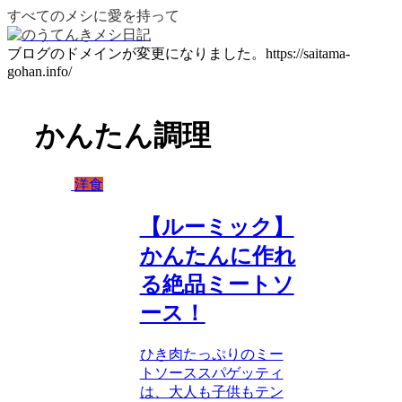
すべてのメシに愛を持って
ブログのドメインが変更になりました。https://saitama-
gohan.info/
かんたん調理
洋食
【ルーミック】
かんたんに作れ
る絶品ミートソ
ース！
ひき肉たっぷりのミー
トソーススパゲッティ
は、大人も子供もテン