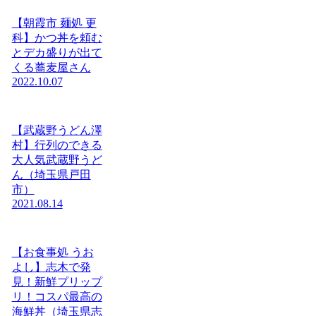
【朝霞市 麺処 更
科】かつ丼を頼む
とデカ盛りが出て
くる蕎麦屋さん
2022.10.07
【武蔵野うどん澤
村】行列のできる
大人気武蔵野うど
ん（埼玉県戸田
市）
2021.08.14
【お食事処 うお
よし】志木で発
見！新鮮プリップ
リ！コスパ最高の
海鮮丼（埼玉県志