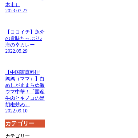
木市）
2023.07.27
【ココイチ】魚介
の旨味たっぷり♪
海の幸カレー
2022.05.29
【中国家庭料理
媽媽（ママ）】白
めしが止まらぬ激
ウマ中華！「国産
牛肉とキノコの黒
胡椒炒め」
2022.09.10
カテゴリー
カテゴリー