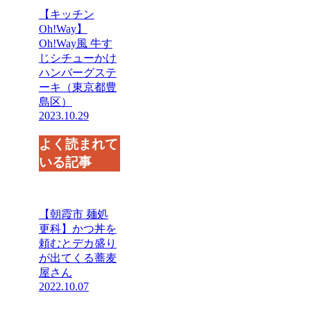
【キッチン
Oh!Way】
Oh!Way風 牛す
じシチューかけ
ハンバーグステ
ーキ（東京都豊
島区）
2023.10.29
よく読まれて
いる記事
【朝霞市 麺処
更科】かつ丼を
頼むとデカ盛り
が出てくる蕎麦
屋さん
2022.10.07