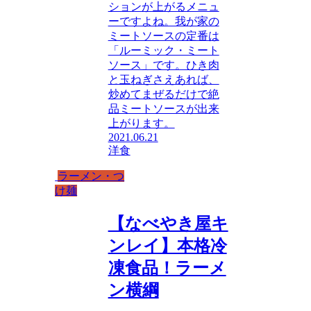
ションが上がるメニュ
ーですよね。我が家の
ミートソースの定番は
「ルーミック・ミート
ソース」です。ひき肉
と玉ねぎさえあれば、
炒めてまぜるだけで絶
品ミートソースが出来
上がります。
2021.06.21
洋食
ラーメン・つ
け麺
【なべやき屋キ
ンレイ】本格冷
凍食品！ラーメ
ン横綱