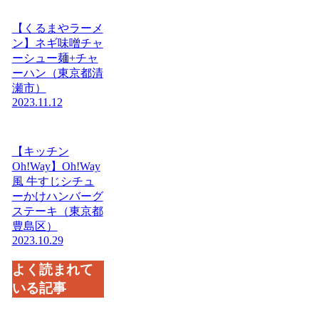
【くるまやラーメ
ン】ネギ味噌チャ
ーシュー麺+チャ
ーハン（東京都清
瀬市）
2023.11.12
【キッチン
Oh!Way】Oh!Way
風 牛すじシチュ
ーかけハンバーグ
ステーキ（東京都
豊島区）
2023.10.29
よく読まれて
いる記事