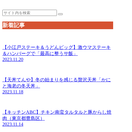
新着記事
【小江戸ステーキ＆うどんビッグ】激ウマステーキ
＆ハンバーグで「最高に整うサ飯」
2023.11.20
【天丼てんや】冬の始まりを感じる贅沢天丼「かに
と海老の冬天丼」
2023.11.18
【キッチンABC】チキン南蛮タルタルと豚からし焼
肉（東京都豊島区）
2023.11.14