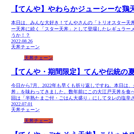
【てんや】やわらかジューシーな鶏天
本日は、みんな大好き！てんやさんの「トリオスター天丼
ー天丼に続く「スター天丼」として登場したレギュラー
うか！？
2022.08.26
天丼チェーン
天丼チェーン
【てんや・期間限定】てんや伝統の
今日から7月、2022年も早くも折り返しですね。本日
丼」を味わってきました。数年前にこの大江戸天丼を食
回は「半熟たまご付・ごはん大盛り」にしてタレの塩辛
2022.07.01
天丼チェーン
天丼チェーン