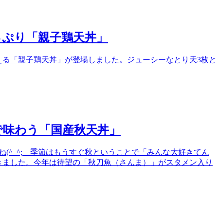
っぷり「親子鶏天丼」
える「親子鶏天丼」が登場しました。ジューシーなとり天3枚と
で味わう「国産秋天丼」
(^_^; 季節はもうすぐ秋ということで「みんな大好きてん
きました。今年は待望の「秋刀魚（さんま）」がスタメン入り