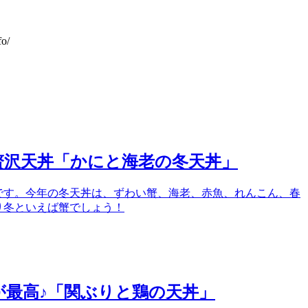
o/
贅沢天丼「かにと海老の冬天丼」
です。今年の冬天丼は、ずわい蟹、海老、赤魚、れんこん、春
り冬といえば蟹でしょう！
最高♪「関ぶりと鶏の天丼」