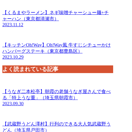
【くるまやラーメン】ネギ味噌チャーシュー麺+チ
ャーハン（東京都清瀬市）
2023.11.12
【キッチンOh!Way】Oh!Way風 牛すじシチューかけ
ハンバーグステーキ（東京都豊島区）
2023.10.29
よく読まれている記事
【うなぎ二本松亭】朝霞の老舗うなぎ屋さんで食べ
る「特上うな重」（埼玉県朝霞市）
2023.09.30
【武蔵野うどん澤村】行列のできる大人気武蔵野う
どん（埼玉県戸田市）