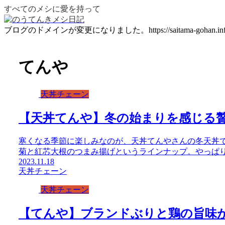
すべてのメシに愛を持って
ブログのドメインが変更になりました。https://saitama-gohan.inf
てんや
天丼チェーン
【天丼てんや】冬の始まりを感じる
寒くなる季節に楽しみなのが、天丼てんやさんの冬天丼
菊と紅芯大根のつまみ揚げというラインナップ。やっぱ
2023.11.18
天丼チェーン
天丼チェーン
【てんや】ブランドぶりと鶏の旨味が