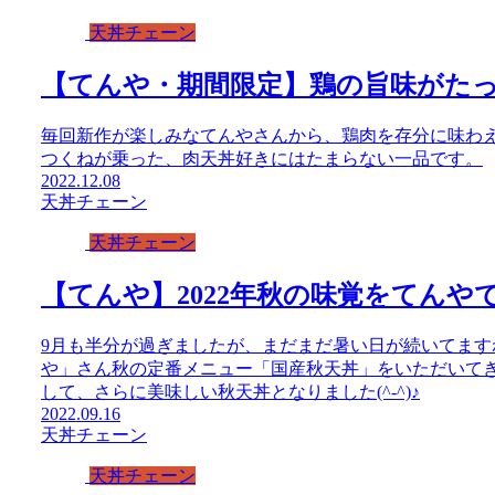
天丼チェーン
【てんや・期間限定】鶏の旨味がた
毎回新作が楽しみなてんやさんから、鶏肉を存分に味わ
つくねが乗った、肉天丼好きにはたまらない一品です。
2022.12.08
天丼チェーン
天丼チェーン
【てんや】2022年秋の味覚をてんや
9月も半分が過ぎましたが、まだまだ暑い日が続いてますね
や」さん秋の定番メニュー「国産秋天丼」をいただいて
して、さらに美味しい秋天丼となりました(^-^)♪
2022.09.16
天丼チェーン
天丼チェーン