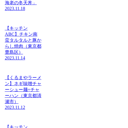
海老の冬天丼」
2023.11.18
【キッチン
ABC】チキン南
蛮タルタルと豚か
らし焼肉（東京都
豊島区）
2023.11.14
【くるまやラーメ
ン】ネギ味噌チャ
ーシュー麺+チャ
ーハン（東京都清
瀬市）
2023.11.12
【キッチン