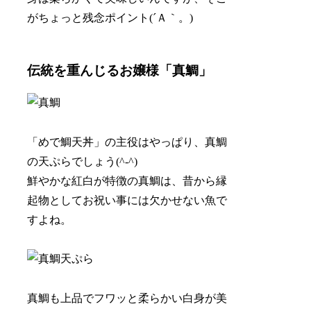
がちょっと残念ポイント(´Ａ｀。)
伝統を重んじるお嬢様「真鯛」
「めで鯛天丼」
の主役はやっぱり、
真鯛
の天ぷら
でしょう(^-^)
鮮やかな紅白が特徴の真鯛は、昔から縁
起物としてお祝い事には欠かせない魚で
すよね。
真鯛も上品でフワッと柔らかい白身が美