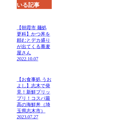
いる記事
【朝霞市 麺処
更科】かつ丼を
頼むとデカ盛り
が出てくる蕎麦
屋さん
2022.10.07
【お食事処 うお
よし】志木で発
見！新鮮プリッ
プリ！コスパ最
高の海鮮丼（埼
玉県志木市）
2023.07.27