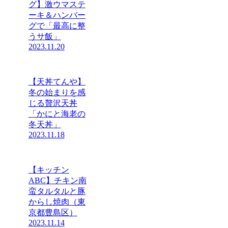
グ】激ウマステ
ーキ＆ハンバー
グで「最高に整
うサ飯」
2023.11.20
【天丼てんや】
冬の始まりを感
じる贅沢天丼
「かにと海老の
冬天丼」
2023.11.18
【キッチン
ABC】チキン南
蛮タルタルと豚
からし焼肉（東
京都豊島区）
2023.11.14