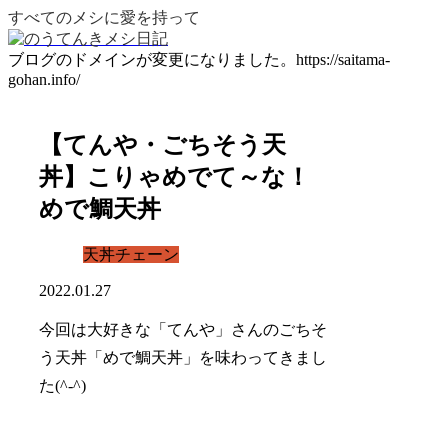
すべてのメシに愛を持って
ブログのドメインが変更になりました。https://saitama-
gohan.info/
【てんや・ごちそう天
丼】こりゃめでて～な！
めで鯛天丼
天丼チェーン
2022.01.27
今回は大好きな
「てんや」
さんのごちそ
う天丼
「めで鯛天丼」
を味わってきまし
た(^-^)