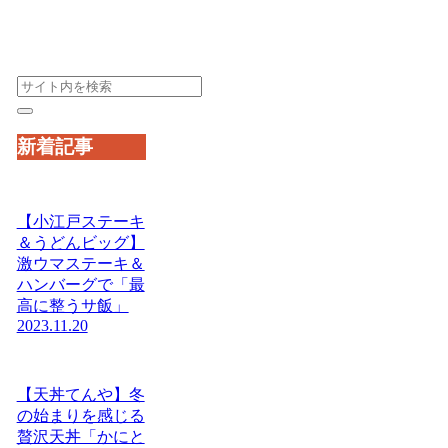
新着記事
【小江戸ステーキ
＆うどんビッグ】
激ウマステーキ＆
ハンバーグで「最
高に整うサ飯」
2023.11.20
【天丼てんや】冬
の始まりを感じる
贅沢天丼「かにと