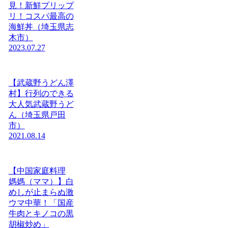
見！新鮮プリップ
リ！コスパ最高の
海鮮丼（埼玉県志
木市）
2023.07.27
【武蔵野うどん澤
村】行列のできる
大人気武蔵野うど
ん（埼玉県戸田
市）
2021.08.14
【中国家庭料理
媽媽（ママ）】白
めしが止まらぬ激
ウマ中華！「国産
牛肉とキノコの黒
胡椒炒め」