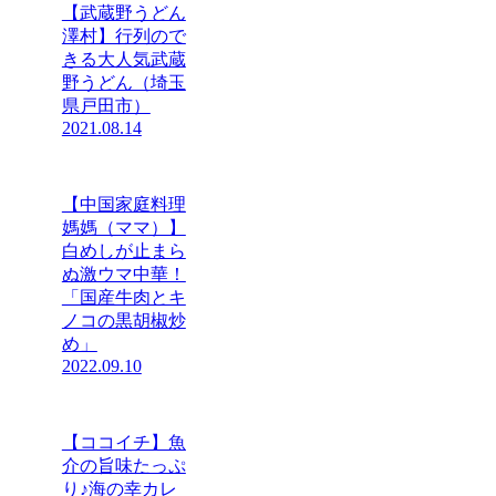
【武蔵野うどん
澤村】行列ので
きる大人気武蔵
野うどん（埼玉
県戸田市）
2021.08.14
【中国家庭料理
媽媽（ママ）】
白めしが止まら
ぬ激ウマ中華！
「国産牛肉とキ
ノコの黒胡椒炒
め」
2022.09.10
【ココイチ】魚
介の旨味たっぷ
り♪海の幸カレ