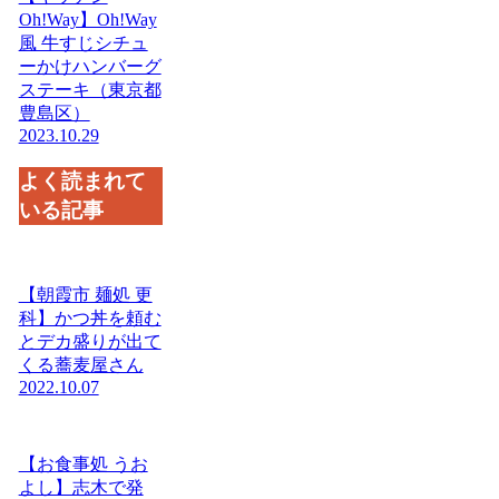
Oh!Way】Oh!Way
風 牛すじシチュ
ーかけハンバーグ
ステーキ（東京都
豊島区）
2023.10.29
よく読まれて
いる記事
【朝霞市 麺処 更
科】かつ丼を頼む
とデカ盛りが出て
くる蕎麦屋さん
2022.10.07
【お食事処 うお
よし】志木で発