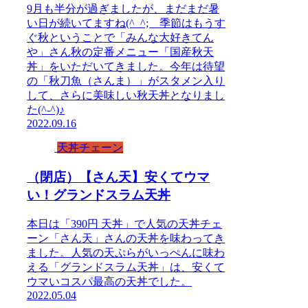
9月も半分が過ぎましたが、まだまだ暑
い日が続いてますね(^_^; 季節はもうす
ぐ秋ということで「みんな大好きてん
や」さん秋の定番メニュー「国産秋天
丼」をいただいてきました。今年は待望
の「秋刀魚（さんま）」がスタメン入り
して、さらに美味しい秋天丼となりまし
た(^-^)♪
2022.09.16
天丼チェーン
（閉店）
【さん天】安くてウマ
い！グランドスラム天丼
本日は「390円 天丼」で人気の天丼チェ
ーン「さん天」さんの天丼を味わってき
ました。人気の天ぷらがいっぺんに味わ
える「グランドスラム天丼」は、安くて
ウマいコスパ最高の天丼でした。
2022.05.04