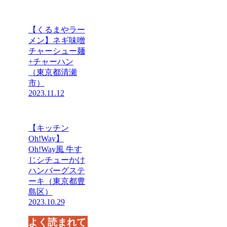
【くるまやラー
メン】ネギ味噌
チャーシュー麺
+チャーハン
（東京都清瀬
市）
2023.11.12
【キッチン
Oh!Way】
Oh!Way風 牛す
じシチューかけ
ハンバーグステ
ーキ（東京都豊
島区）
2023.10.29
よく読まれて