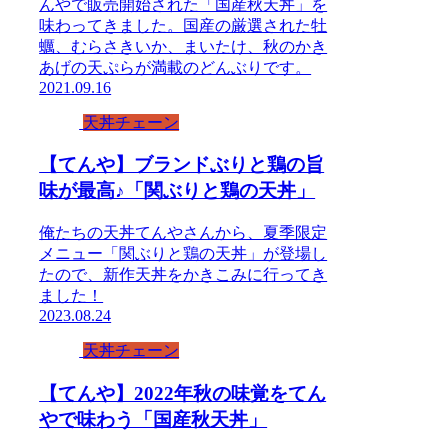
んやで販売開始された「国産秋天丼」を
味わってきました。国産の厳選された牡
蠣、むらさきいか、まいたけ、秋のかき
あげの天ぷらが満載のどんぶりです。
2021.09.16
天丼チェーン
【てんや】ブランドぶりと鶏の旨
味が最高♪「関ぶりと鶏の天丼」
俺たちの天丼てんやさんから、夏季限定
メニュー「関ぶりと鶏の天丼」が登場し
たので、新作天丼をかきこみに行ってき
ました！
2023.08.24
天丼チェーン
【てんや】2022年秋の味覚をてん
やで味わう「国産秋天丼」