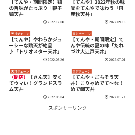
【てんや・期間限定】鶏
【てんや】2022年秋の味
の旨味がたっぷり「親子
覚をてんやで味わう「国
鶏天丼」
産秋天丼」
2022.12.08
2022.09.16
天丼チェーン
天丼チェーン
【てんや】やわらかジュ
【てんや・期間限定】て
ーシーな鶏天が絶品
んや伝統の夏の味「たれ
♪「トリオスター天丼」
づけ大江戸天丼」
2022.08.26
2022.07.01
天丼チェーン
天丼チェーン
（閉店）
【さん天】安く
【てんや・ごちそう天
てウマい！グランドスラ
丼】こりゃめでて～な！
ム天丼
めで鯛天丼
2022.05.04
2022.01.27
スポンサーリンク