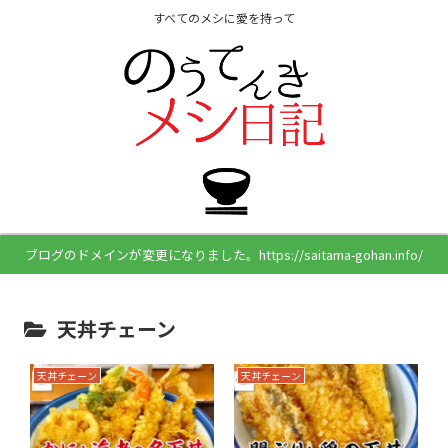
すべてのメシに愛を持って
ブログのドメインが変更になりました。https://saitama-gohan.info/
天丼チェーン
天丼チェーン
天丼チェーン