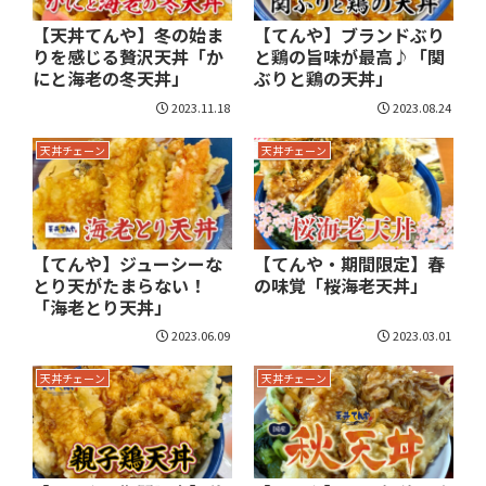
【天丼てんや】冬の始ま
【てんや】ブランドぶり
りを感じる贅沢天丼「か
と鶏の旨味が最高♪「関
にと海老の冬天丼」
ぶりと鶏の天丼」
2023.11.18
2023.08.24
天丼チェーン
天丼チェーン
【てんや】ジューシーな
【てんや・期間限定】春
とり天がたまらない！
の味覚「桜海老天丼」
「海老とり天丼」
2023.06.09
2023.03.01
天丼チェーン
天丼チェーン