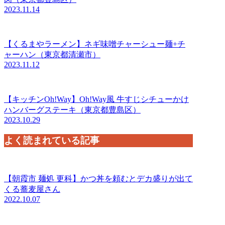
2023.11.14
【くるまやラーメン】ネギ味噌チャーシュー麺+チ
ャーハン（東京都清瀬市）
2023.11.12
【キッチンOh!Way】Oh!Way風 牛すじシチューかけ
ハンバーグステーキ（東京都豊島区）
2023.10.29
よく読まれている記事
【朝霞市 麺処 更科】かつ丼を頼むとデカ盛りが出て
くる蕎麦屋さん
2022.10.07