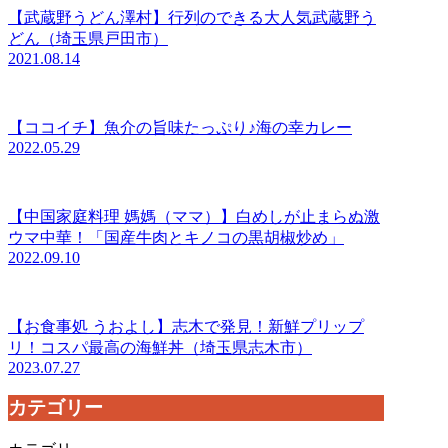
【武蔵野うどん澤村】行列のできる大人気武蔵野う
どん（埼玉県戸田市）
2021.08.14
【ココイチ】魚介の旨味たっぷり♪海の幸カレー
2022.05.29
【中国家庭料理 媽媽（ママ）】白めしが止まらぬ激
ウマ中華！「国産牛肉とキノコの黒胡椒炒め」
2022.09.10
【お食事処 うおよし】志木で発見！新鮮プリップ
リ！コスパ最高の海鮮丼（埼玉県志木市）
2023.07.27
カテゴリー