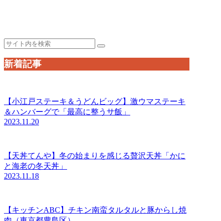
新着記事
【小江戸ステーキ＆うどんビッグ】激ウマステーキ
＆ハンバーグで「最高に整うサ飯」
2023.11.20
【天丼てんや】冬の始まりを感じる贅沢天丼「かに
と海老の冬天丼」
2023.11.18
【キッチンABC】チキン南蛮タルタルと豚からし焼
肉（東京都豊島区）