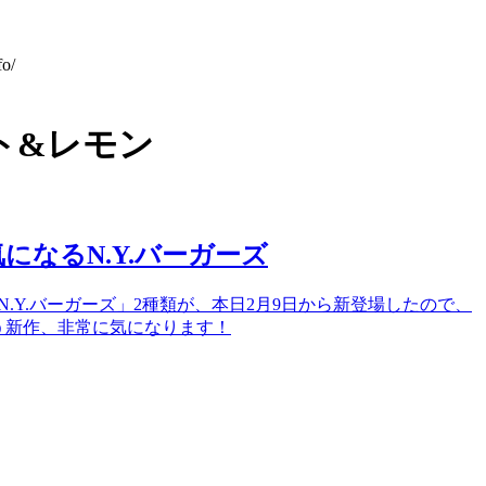
o/
ト&レモン
なるN.Y.バーガーズ
N.Y.バーガーズ」2種類が、本日2月9日から新登場したので、
う新作、非常に気になります！