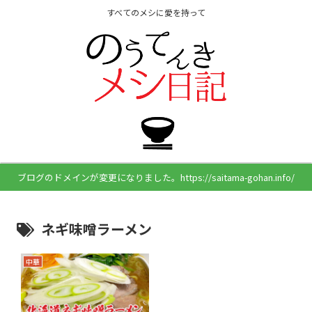
すべてのメシに愛を持って
ブログのドメインが変更になりました。https://saitama-gohan.info/
ネギ味噌ラーメン
中華