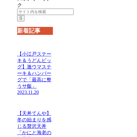
ク
新着記事
【小江戸ステー
キ＆うどんビッ
グ】激ウマステ
ーキ＆ハンバー
グで「最高に整
うサ飯」
2023.11.20
【天丼てんや】
冬の始まりを感
じる贅沢天丼
「かにと海老の