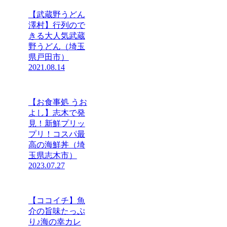
【武蔵野うどん
澤村】行列ので
きる大人気武蔵
野うどん（埼玉
県戸田市）
2021.08.14
【お食事処 うお
よし】志木で発
見！新鮮プリッ
プリ！コスパ最
高の海鮮丼（埼
玉県志木市）
2023.07.27
【ココイチ】魚
介の旨味たっぷ
り♪海の幸カレ