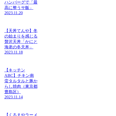
ハンバーグで「最
高に整うサ飯」
2023.11.20
【天丼てんや】冬
の始まりを感じる
贅沢天丼「かにと
海老の冬天丼」
2023.11.18
【キッチン
ABC】チキン南
蛮タルタルと豚か
らし焼肉（東京都
豊島区）
2023.11.14
【くるまやラーメ