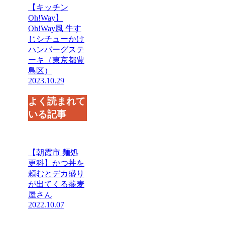
【キッチン
Oh!Way】
Oh!Way風 牛す
じシチューかけ
ハンバーグステ
ーキ（東京都豊
島区）
2023.10.29
よく読まれて
いる記事
【朝霞市 麺処
更科】かつ丼を
頼むとデカ盛り
が出てくる蕎麦
屋さん
2022.10.07