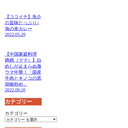
【ココイチ】魚介
の旨味たっぷり♪
海の幸カレー
2022.05.29
【中国家庭料理
媽媽（ママ）】白
めしが止まらぬ激
ウマ中華！「国産
牛肉とキノコの黒
胡椒炒め」
2022.09.10
カテゴリー
カテゴリー