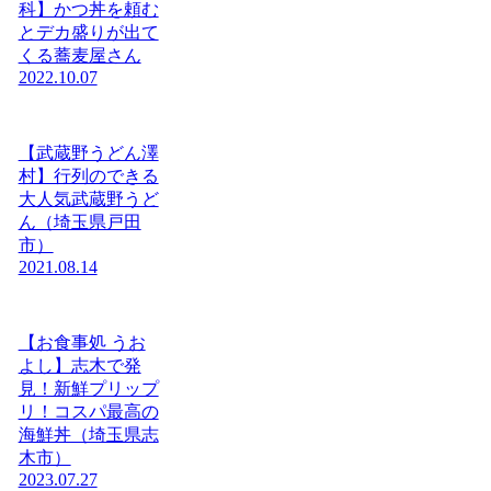
科】かつ丼を頼む
とデカ盛りが出て
くる蕎麦屋さん
2022.10.07
【武蔵野うどん澤
村】行列のできる
大人気武蔵野うど
ん（埼玉県戸田
市）
2021.08.14
【お食事処 うお
よし】志木で発
見！新鮮プリップ
リ！コスパ最高の
海鮮丼（埼玉県志
木市）
2023.07.27