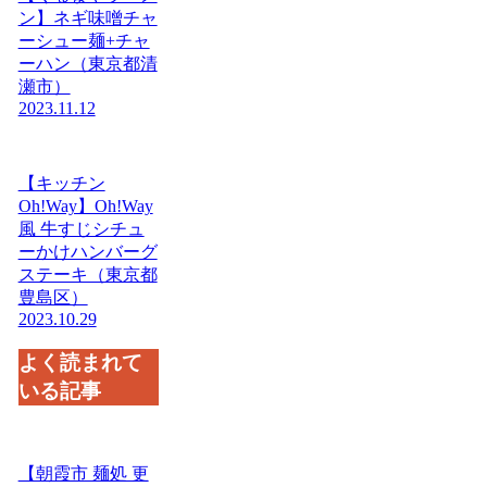
ン】ネギ味噌チャ
ーシュー麺+チャ
ーハン（東京都清
瀬市）
2023.11.12
【キッチン
Oh!Way】Oh!Way
風 牛すじシチュ
ーかけハンバーグ
ステーキ（東京都
豊島区）
2023.10.29
よく読まれて
いる記事
【朝霞市 麺処 更