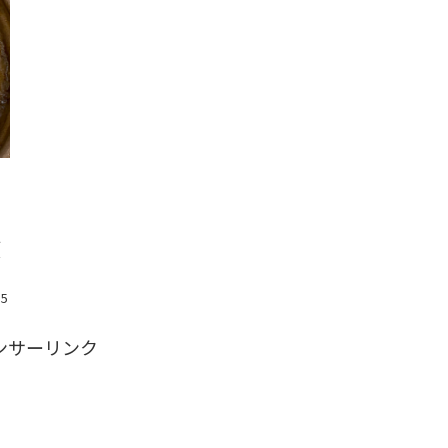
！
レ
魯
ラ
15
ンサーリンク