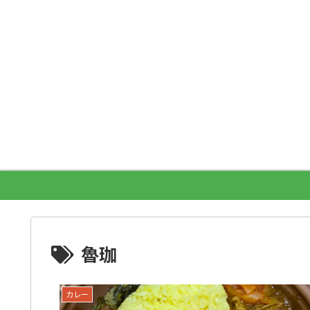
魯珈
カレー