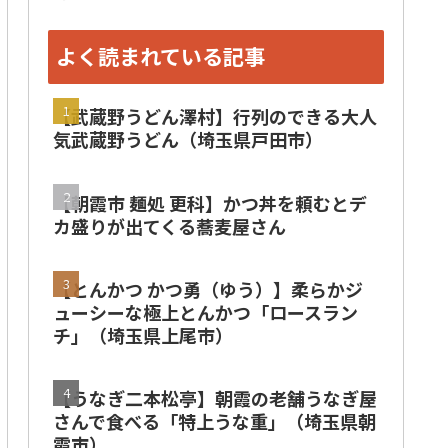
よく読まれている記事
【武蔵野うどん澤村】行列のできる大人
気武蔵野うどん（埼玉県戸田市）
【朝霞市 麺処 更科】かつ丼を頼むとデ
カ盛りが出てくる蕎麦屋さん
【とんかつ かつ勇（ゆう）】柔らかジ
ューシーな極上とんかつ「ロースラン
チ」（埼玉県上尾市）
【うなぎ二本松亭】朝霞の老舗うなぎ屋
さんで食べる「特上うな重」（埼玉県朝
霞市）