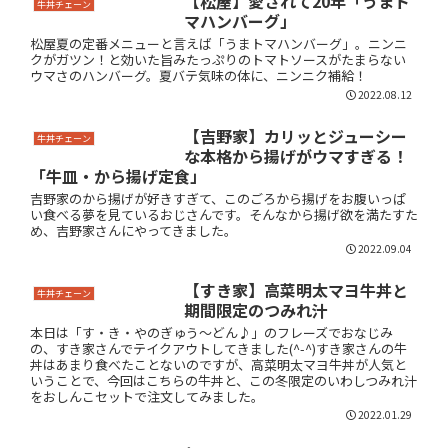
【松屋】愛されて20年「うまト
牛丼チェーン
マハンバーグ」
松屋夏の定番メニューと言えば「うまトマハンバーグ」。ニンニ
クがガツン！と効いた旨みたっぷりのトマトソースがたまらない
ウマさのハンバーグ。夏バテ気味の体に、ニンニク補給！
2022.08.12
【吉野家】カリッとジューシー
牛丼チェーン
な本格から揚げがウマすぎる！
「牛皿・から揚げ定食」
吉野家のから揚げが好きすぎて、このごろから揚げをお腹いっぱ
い食べる夢を見ているおじさんです。そんなから揚げ欲を満たすた
め、吉野家さんにやってきました。
2022.09.04
【すき家】高菜明太マヨ牛丼と
牛丼チェーン
期間限定のつみれ汁
本日は「す・き・やのぎゅう～どん♪」のフレーズでおなじみ
の、すき家さんでテイクアウトしてきました(^-^)すき家さんの牛
丼はあまり食べたことないのですが、高菜明太マヨ牛丼が人気と
いうことで、今回はこちらの牛丼と、この冬限定のいわしつみれ汁
をおしんこセットで注文してみました。
2022.01.29