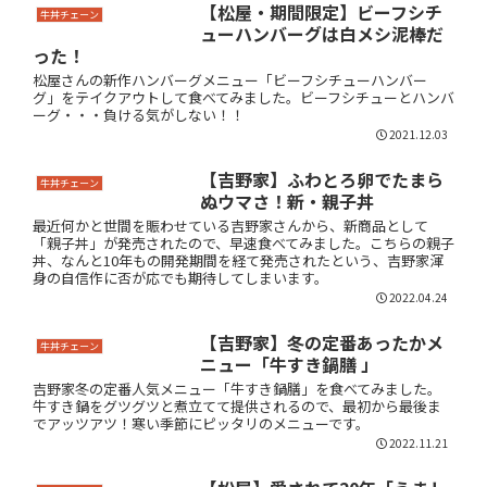
【松屋・期間限定】ビーフシチ
牛丼チェーン
ューハンバーグは白メシ泥棒だ
った！
松屋さんの新作ハンバーグメニュー「ビーフシチューハンバー
グ」をテイクアウトして食べてみました。ビーフシチューとハンバ
ーグ・・・負ける気がしない！！
2021.12.03
【吉野家】ふわとろ卵でたまら
牛丼チェーン
ぬウマさ！新・親子丼
最近何かと世間を賑わせている吉野家さんから、新商品として
「親子丼」が発売されたので、早速食べてみました。こちらの親子
丼、なんと10年もの開発期間を経て発売されたという、吉野家渾
身の自信作に否が応でも期待してしまいます。
2022.04.24
【吉野家】冬の定番あったかメ
牛丼チェーン
ニュー「牛すき鍋膳 」
吉野家冬の定番人気メニュー「牛すき鍋膳」を食べてみました。
牛すき鍋をグツグツと煮立てて提供されるので、最初から最後ま
でアッツアツ！寒い季節にピッタリのメニューです。
2022.11.21