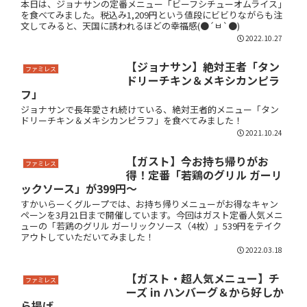
本日は、ジョナサンの定番メニュー「ビーフシチューオムライス」
を食べてみました。税込み1,209円という値段にビビりながらも注
文してみると、天国に誘われるほどの幸福感(●´ㅂ`●)
2022.10.27
【ジョナサン】絶対王者「タン
ファミレス
ドリーチキン＆メキシカンピラ
フ」
ジョナサンで長年愛され続けている、絶対王者的メニュー「タン
ドリーチキン＆メキシカンピラフ」を食べてみました！
2021.10.24
【ガスト】今お持ち帰りがお
ファミレス
得！定番「若鶏のグリル ガーリ
ックソース」が399円～
すかいらーくグループでは、お持ち帰りメニューがお得なキャン
ペーンを3月21日まで開催しています。今回はガスト定番人気メニ
ューの「若鶏のグリル ガーリックソース（4枚）」539円をテイク
アウトしていただいてみました！
2022.03.18
【ガスト・超人気メニュー】チ
ファミレス
ーズ in ハンバーグ＆から好しか
ら揚げ