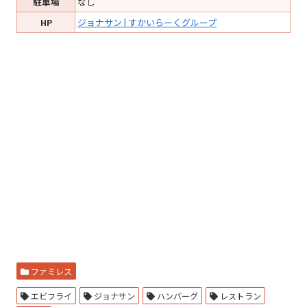
駐車場
なし
HP
ジョナサン | すかいらーくグループ
ファミレス
エビフライ
ジョナサン
ハンバーグ
レストラン