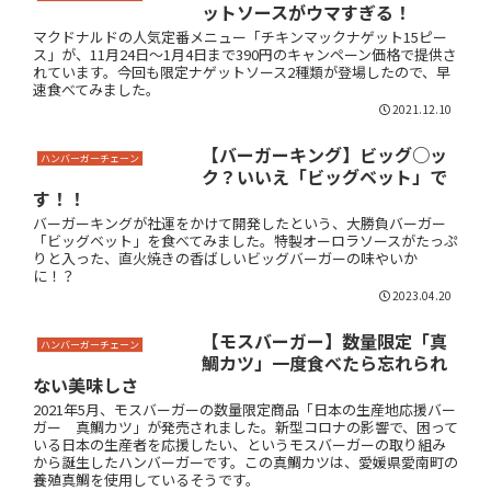
ットソースがウマすぎる！
マクドナルドの人気定番メニュー「チキンマックナゲット15ピー
ス」が、11月24日～1月4日まで390円のキャンペーン価格で提供さ
れています。今回も限定ナゲットソース2種類が登場したので、早
速食べてみました。
2021.12.10
【バーガーキング】ビッグ○ッ
ハンバーガーチェーン
ク？いいえ「ビッグベット」で
す！！
バーガーキングが社運をかけて開発したという、大勝負バーガー
「ビッグベット」を食べてみました。特製オーロラソースがたっぷ
りと入った、直火焼きの香ばしいビッグバーガーの味やいか
に！？
2023.04.20
【モスバーガー】数量限定「真
ハンバーガーチェーン
鯛カツ」一度食べたら忘れられ
ない美味しさ
2021年5月、モスバーガーの数量限定商品「日本の生産地応援バー
ガー 真鯛カツ」が発売されました。新型コロナの影響で、困って
いる日本の生産者を応援したい、というモスバーガーの取り組み
から誕生したハンバーガーです。この真鯛カツは、愛媛県愛南町の
養殖真鯛を使用しているそうです。