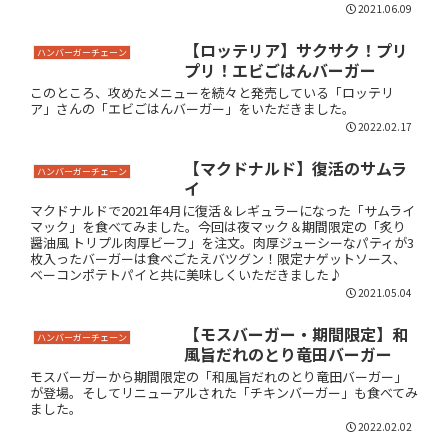
2021.06.09
【ロッテリア】サクサク！プリ
ハンバーガーチェーン
プリ！エビごはんバーガー
このところ、攻めたメニューを続々と発売している「ロッテリ
ア」さんの「エビごはんバーガー」をいただきました。
2022.02.17
【マクドナルド】復活のサムラ
ハンバーガーチェーン
イ
マクドナルドで2021年4月に復活＆レギュラーになった「サムライ
マック」を食べてみました。今回は夜マック＆期間限定の「炙り
醤油風 トリプル肉厚ビーフ」を注文。肉厚ジューシーなパティが3
枚入ったバーガーは食べごたえバツグン！限定ナゲットソース、
ベーコンポテトパイと共に美味しくいただきました♪
2021.05.04
【モスバーガー・期間限定】和
ハンバーガーチェーン
風旨だれのとり竜田バーガー
モスバーガーから期間限定の「和風旨だれのとり竜田バーガー」
が登場。そしてリニューアルされた「チキンバーガー」も食べてみ
ました。
2022.02.02