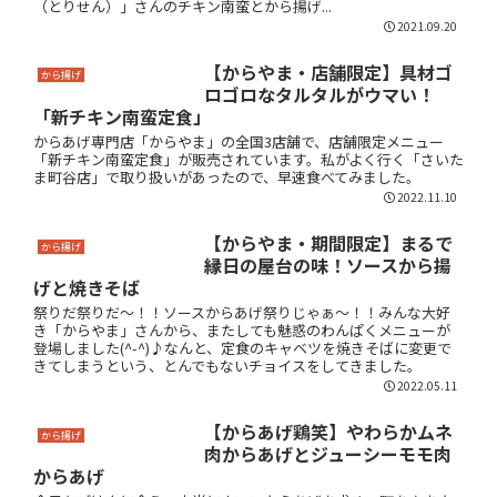
（とりせん）」さんのチキン南蛮とから揚げ...
2021.09.20
【からやま・店舗限定】具材ゴ
から揚げ
ロゴロなタルタルがウマい！
「新チキン南蛮定食」
からあげ専門店「からやま」の全国3店舗で、店舗限定メニュー
「新チキン南蛮定食」が販売されています。私がよく行く「さいた
ま町谷店」で取り扱いがあったので、早速食べてみました。
2022.11.10
【からやま・期間限定】まるで
から揚げ
縁日の屋台の味！ソースから揚
げと焼きそば
祭りだ祭りだ～！！ソースからあげ祭りじゃぁ～！！みんな大好
き「からやま」さんから、またしても魅惑のわんぱくメニューが
登場しました(^-^)♪なんと、定食のキャベツを焼きそばに変更で
きてしまうという、とんでもないチョイスをしてきました。
2022.05.11
【からあげ鶏笑】やわらかムネ
から揚げ
肉からあげとジューシーモモ肉
からあげ