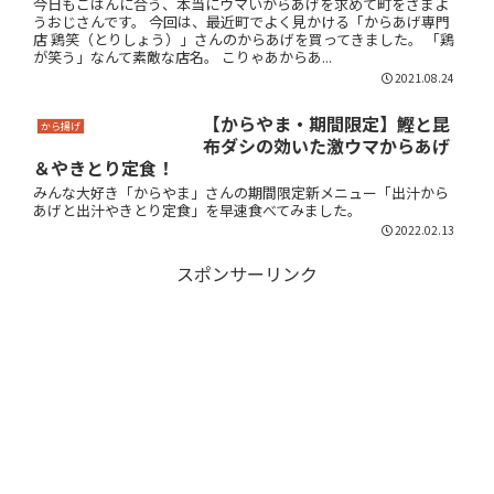
今日もごはんに合う、本当にウマいからあげを求めて町をさまよ
うおじさんです。 今回は、最近町でよく見かける「からあげ専門
店 鶏笑（とりしょう）」さんのからあげを買ってきました。 「鶏
が笑う」なんて素敵な店名。 こりゃあからあ...
2021.08.24
【からやま・期間限定】鰹と昆
から揚げ
布ダシの効いた激ウマからあげ
＆やきとり定食！
みんな大好き「からやま」さんの期間限定新メニュー「出汁から
あげと出汁やきとり定食」を早速食べてみました。
2022.02.13
スポンサーリンク