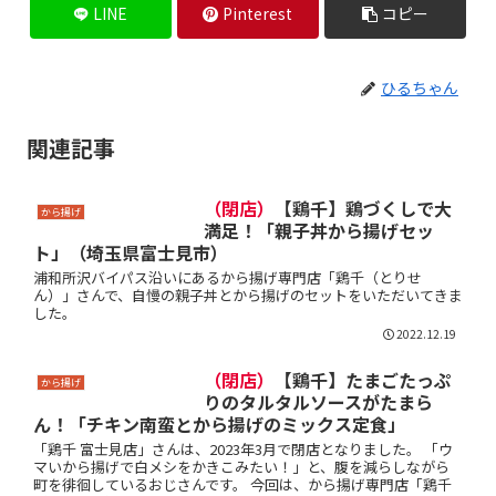
LINE
Pinterest
コピー
ひるちゃん
関連記事
（閉店）
【鶏千】鶏づくしで大
から揚げ
満足！「親子丼から揚げセッ
ト」（埼玉県富士見市）
浦和所沢バイパス沿いにあるから揚げ専門店「鶏千（とりせ
ん）」さんで、自慢の親子丼とから揚げのセットをいただいてきま
した。
2022.12.19
（閉店）
【鶏千】たまごたっぷ
から揚げ
りのタルタルソースがたまら
ん！「チキン南蛮とから揚げのミックス定食」
「鶏千 富士見店」さんは、2023年3月で閉店となりました。 「ウ
マいから揚げで白メシをかきこみたい！」と、腹を減らしながら
町を徘徊しているおじさんです。 今回は、から揚げ専門店「鶏千