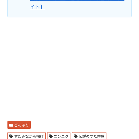
イト】
どんぶり
すたみなから揚げ
ニンニク
伝説のすた丼屋