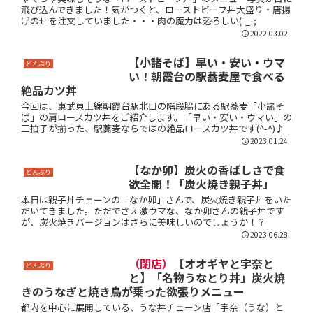
飛び込んできました！気がつくと、ローストビーフ丼大盛り・唐揚
げのせを注文していました・・・肉の魔力は恐ろしい(-_-;
2022.03.02
【小諸そば】早い・安い・ウマ
どんぶり
い！朝霞台の駅蕎麦屋で食べる
絶品カツ丼
今回は、東武東上線朝霞台駅北口の階段脇にある駅蕎麦「小諸そ
ば」の肩ロースカツ丼をご紹介します。「早い・安い・ウマい」の
三拍子が揃った、駅蕎麦ならではの絶品ロースカツ丼です(^-^)♪
2023.01.24
【なか卯】炭火の香ばしさで食
どんぶり
欲全開！「炭火焼き親子丼」
本日は親子丼チェーンの「なか卯」さんで、炭火焼き親子丼をいた
だいてきました。ただでさえ激ウマな、なか卯さんの親子丼です
が、炭火焼きバージョンはさらに美味しいのでしょうか！？
2023.06.28
（閉店）
【オオギヤと宇奈と
どんぶり
と】「名物うなとり丼」炭火焼
きのうなぎと焼き鳥が乗った欲張りメニュー
都内を中心に展開している、うな丼チェーン店「宇奈（うな）と