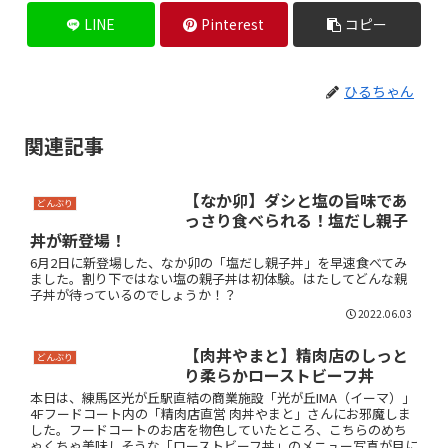
LINE
Pinterest
コピー
ひるちゃん
関連記事
【なか卯】ダシと塩の旨味であ
どんぶり
っさり食べられる！塩だし親子
丼が新登場！
6月2日に新登場した、なか卯の「塩だし親子丼」を早速食べてみ
ました。割り下ではない塩の親子丼は初体験。はたしてどんな親
子丼が待っているのでしょうか！？
2022.06.03
【肉丼やまと】精肉店のしっと
どんぶり
り柔らかローストビーフ丼
本日は、練馬区光が丘駅直結の商業施設「光が丘IMA（イーマ）」
4Fフードコート内の「精肉店直営 肉丼やまと」さんにお邪魔しま
した。フードコートのお店を物色していたところ、こちらのめち
ゃくちゃ美味しそうな「ローストビーフ丼」のメニュー写真が目に