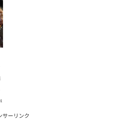
ン
ま
良
ま
01
ンサーリンク