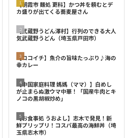
【朝霞市 麺処 更科】かつ丼を頼むとデ
カ盛りが出てくる蕎麦屋さん
【武蔵野うどん澤村】行列のできる大人
気武蔵野うどん（埼玉県戸田市）
【ココイチ】魚介の旨味たっぷり♪海の
幸カレー
【中国家庭料理 媽媽（ママ）】白めし
が止まらぬ激ウマ中華！「国産牛肉とキ
ノコの黒胡椒炒め」
【お食事処 うおよし】志木で発見！新
鮮プリップリ！コスパ最高の海鮮丼（埼
玉県志木市）