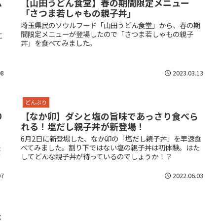
ム
【山田うどん食堂】春の期間限定メニュー
「さつま若しゃもの親子丼」
埼玉県民のソウルフード「山田うどん食堂」から、春の期
間限定メニューが登場したので「さつま若しゃもの親子
に
丼」を食べてみました。
。
08
2023.03.13
どんぶり
り
【なか卯】ダシと塩の旨味であっさり食べら
れる！塩だし親子丼が新登場！
6月2日に新登場した、なか卯の「塩だし親子丼」を早速食
盛
べてみました。割り下ではない塩の親子丼は初体験。はた
て
してどんな親子丼が待っているのでしょうか！？
07
2022.06.03
が