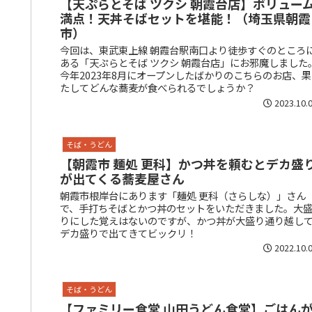
【天ぷらとそば ツクシ 朝霞台店】ボリュー
満点！天丼そばセットを堪能！（埼玉県朝霞
市）
今回は、東武東上線 朝霞台駅南口より徒歩すぐのところ
ある「天ぷらとそば ツクシ 朝霞台店」にお邪魔しました
今年2023年8月にオープンしたばかりのこちらのお店、果
たしてどんな蕎麦が食べられるでしょうか？
2023.10.
そば・うどん
【朝霞市 麺処 更科】かつ丼を頼むとデカ盛
が出てくる蕎麦屋さん
朝霞市根岸台にあります「麺処 更科（さらしな）」さん
で、手打ちそばとかつ丼のセットをいただきました。大
りにした覚えはないのですが、かつ丼が大盛り通り越し
デカ盛りで出てきてビックリ！
2022.10.
そば・うどん
【ファミリー食堂 山田うどん食堂】ごはん