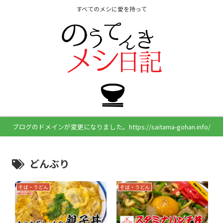
すべてのメシに愛を持って
ブログのドメインが変更になりました。https://saitama-gohan.info/
どんぶり
そば・うどん
そば・うどん