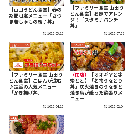
【ファミリー食堂 山田う
【山田うどん食堂】春の
どん食堂】お家でアレン
期間限定メニュー「さつ
ジ！「スタミナパンチ
ま若しゃもの親子丼」
丼」
2023.03.13
2022.07.31
そば・うどん
どんぶり
【ファミリー食堂 山田う
（閉店）
【オオギヤと宇
どん食堂】ごはんが進む
奈とと】「名物うなとり
♪定番の人気メニュー
丼」炭火焼きのうなぎと
「かき揚げ丼」
焼き鳥が乗った欲張りメ
ニュー
2022.04.12
2022.02.04
和食