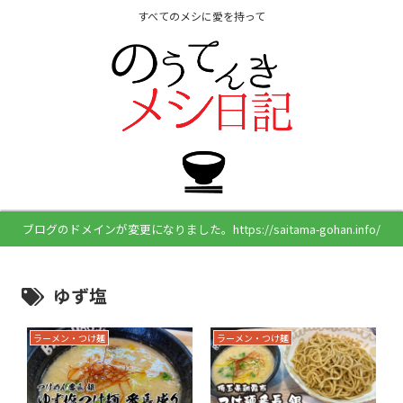
すべてのメシに愛を持って
ブログのドメインが変更になりました。https://saitama-gohan.info/
ゆず塩
ラーメン・つけ麺
ラーメン・つけ麺