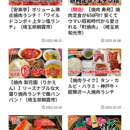
【安楽亭】ボリューム満
（閉店）
【焼肉 寿苑】焼
点焼肉ランチ！「ワイル
肉定食が650円!? 安くて
ドコンボ＋上タン塩ラン
ウマい昭和時代から愛さ
チ」（埼玉県朝霞市）
れる「町焼肉」（埼玉県
和光市）
2023.08.15
2023.03.08
焼肉
焼肉
【焼肉ライク】タン・カ
【焼肉 梨花園（りかえ
ルビ・ハラミ・神戸牛・
ん）】リーズナブルな大
超贅沢一人焼肉ランチ
盛り焼肉ランチで腹パン
パン！（埼玉県朝霞市）
2022.10.18
2022.02.20
焼肉
焼肉