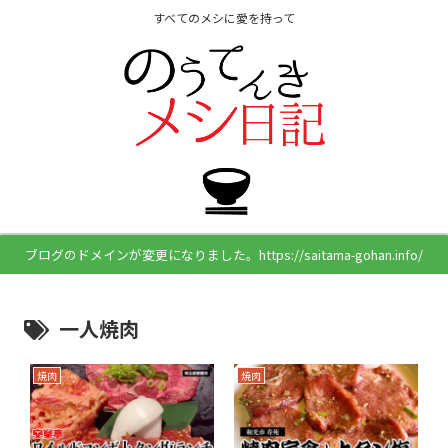
すべてのメシに愛を持って
ブログのドメインが変更になりました。https://saitama-gohan.info/
一人焼肉
焼肉
焼肉