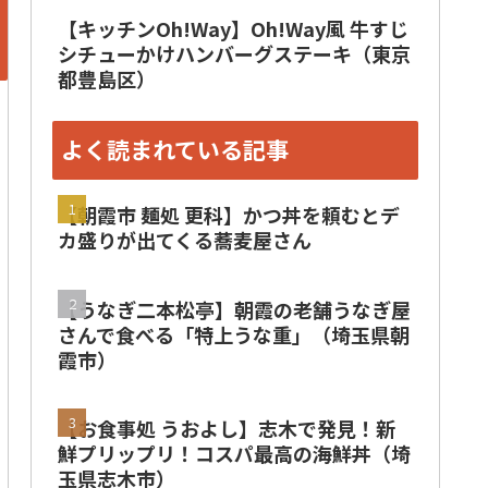
【キッチンOh!Way】Oh!Way風 牛すじ
シチューかけハンバーグステーキ（東京
都豊島区）
よく読まれている記事
【朝霞市 麺処 更科】かつ丼を頼むとデ
カ盛りが出てくる蕎麦屋さん
【うなぎ二本松亭】朝霞の老舗うなぎ屋
さんで食べる「特上うな重」（埼玉県朝
霞市）
【お食事処 うおよし】志木で発見！新
鮮プリップリ！コスパ最高の海鮮丼（埼
玉県志木市）