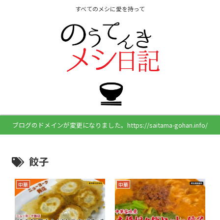
すべてのメシに愛を持って
ブログのドメインが変更になりました。https://saitama-gohan.info/
餃子
中華
中華