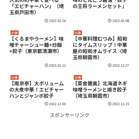
「エビチャーハン」（埼
の王将ラーメンセット」
玉県戸田市）
2023.02.26
2023.02.08
中華
中華
【くるまやラーメン】味
【中華料理むつみ】昭和
噌チャーシュー麺+炒飯
にタイムスリップ！中華
+餃子（東京都清瀬市）
屋の昭和オムライス（埼
玉県朝霞市）
2023.01.12
2022.12.27
中華
中華
【南京亭】大ボリューム
【菜食健美】北海道ネギ
の大衆中華！エビチャー
味噌ラーメンと焼き餃子
ハンとジャンボ餃子
（埼玉県朝霞市）
2022.12.03
2022.11.15
スポンサーリンク