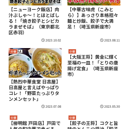
【ニューヨーク飯店】肉
【中華古味虎（こみと
汁ぶしゃ～！とほとばし
ら）】あっさり本格担々
る！「焼き餃子とシビカ
麺と炒飯、餃子で大満
ラまぜそば」（東京都北
足！（埼玉県新座市）
区赤羽）
2023.10.02
2023.08.11
中華
中華
【大阪王将】黄金に輝く
至福の一皿！「とりの唐
揚げ定食」（埼玉県新座
市）
【熱烈中華食堂 日高屋】
日高屋と言えばやっぱり
コレ！「野菜たっぷりタ
ンメンセット」
2023.07.08
2023.05.30
中華
中華
【柳明館 戸田店】戸田で
【餃子の王将】コクと旨
人気の町中華で食べる
味のとんこつ醤油「餃子