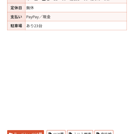
定休日
無休
支払い
PayPay／現金
駐車場
あり23台
ラーメン・つけ麺
つけ麺
ふじみ野市
辛味噌