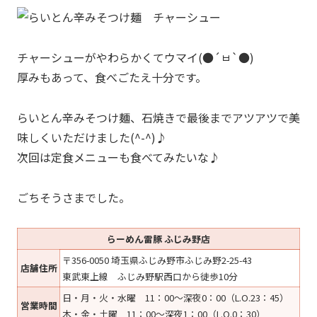
チャーシューがやわらかくてウマイ(●´ㅂ`●)
厚みもあって、食べごたえ十分です。
らいとん辛みそつけ麺、石焼きで最後までアツアツで美
味しくいただけました(^-^)♪
次回は定食メニューも食べてみたいな♪
ごちそうさまでした。
らーめん雷豚 ふじみ野店
〒356-0050 埼玉県ふじみ野市ふじみ野2-25-43
店舗住所
東武東上線 ふじみ野駅西口から徒歩10分
日・月・火・水曜 11：00～深夜0：00（L.O.23：45）
営業時間
木・金・土曜 11：00～深夜1：00（L.O.0：30）