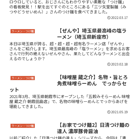
ロウロしていると、おじさんにもわかりやすい素敵な「つけ麺」
の看板発見！！駅を出てすぐのところにある「三ツ矢堂製麺（み
つやどうせいめん）」さんのつけ麺を食べてきました。
2022.03.17
【ぜんや】埼玉県最高峰の塩ラ
ラーメン・つけ麺
ーメン（埼玉県新座市）
本日は埼玉県が誇る、超・超・超・超有名ラーメン店「ぜんや」
さんをご紹介します。埼玉県最高峰の「塩ラーメン」を求めるお客
さんで行列の絶えないぜんやさん、果たしてどんなラーメンと出会
えるのでしょうか？
2023.02.18
【味噌屋 蔵之介】名物・旨とろ
ラーメン・つけ麺
角煮味噌らーめん でっからセ
ット
2021年3月、埼玉県朝霞市にオープンした「五穀みそらーめん 味噌
屋 蔵之介 朝霞田島店」で、名物の味噌らーめんとでっからあげを
堪能してきました。
2021.05.19
【お家でつけ麺2】日清つけ麺の
ラーメン・つけ麺
達人 濃厚豚骨醤油
以前ご紹介した「日清つけ麺の達人」シリーズから、今回は「濃