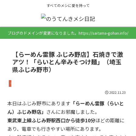
すべてのメシに愛を持って
ブログのドメインが変更になりました。https://saitama-gohan.info/
【らーめん雷豚 ふじみ野店】石焼きで激
アツ！「らいとん辛みそつけ麺」（埼玉
県ふじみ野市）
ラーメン・つけ麺
2022.11.23
本日はふじみ野市にあります
「らーめん雷豚（らいと
ん）ふじみ野店」
さんにお邪魔しました。
東武東上線ふじみ野駅西口から徒歩10分
ほどの距離に
あり、電車でも行きやすい場所にあります。