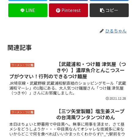
LINE
Pinterest
コピー
ひるちゃん
関連記事
【武蔵浦和・つけ麺 津気屋（つ
ラーメン・つけ麺
きや）】濃厚魚介とんこつスー
プがウマい！行列のできるつけ麺屋
JR埼京線・武蔵野線 武蔵浦和駅直結のショッピングモール「武蔵
浦和マーレ」の1階にある、大人気つけ麺屋さん「つけ麺 津気屋
（つきや）」さんにお邪魔しました。
2021.12.28
【三ツ矢堂製麺】塩生姜スープ
ラーメン・つけ麺
の台湾風ワンタンつけめん
本日はちょいと野暮用で中目黒へ。無事に用事を済ませ、さて昼
メシをどうしようか・・・中目黒なんてオシャレな街滅多に来な
いからどこで何を食べればいいかまったくわからず(^_^;駅前をウ