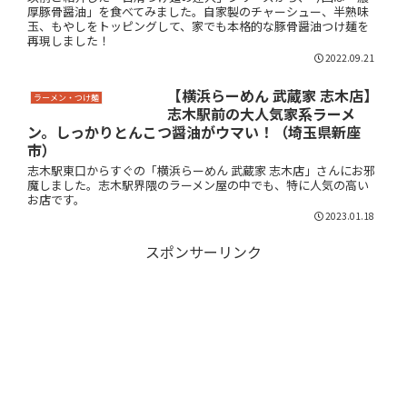
厚豚骨醤油」を食べてみました。自家製のチャーシュー、半熟味
玉、もやしをトッピングして、家でも本格的な豚骨醤油つけ麺を
再現しました！
2022.09.21
【横浜らーめん 武蔵家 志木店】
ラーメン・つけ麺
志木駅前の大人気家系ラーメ
ン。しっかりとんこつ醤油がウマい！（埼玉県新座
市）
志木駅東口からすぐの「横浜らーめん 武蔵家 志木店」さんにお邪
魔しました。志木駅界隈のラーメン屋の中でも、特に人気の高い
お店です。
2023.01.18
スポンサーリンク