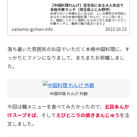
【中国料理れんげ】住宅街にある大人気店で
本格中華ランチ（埼玉県ふじみ野市）
気持ちのいい秋晴れのとある日、ふじみ野市の住宅街に
ある大人気の本格中国料理「れんげ」さんに伺いまし
た。開店してすぐに満席になるほどの人気店でいただく
中華ランチに、期待で胸が高まります♪
saitama-gohan.info
2022.10.23
落ち着いた雰囲気のお店でいただく本格中国料理に、す
っかりとファンになりまして、またまたお邪魔しまし
た。
中国料理 れんげ 外観
今回は麺メニューを食べてみたかったので、
五目あんか
けスープそば
、そして
えびとニラの焼きまんじゅう
を注
文しました。