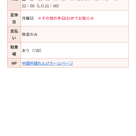
22：00（L.O.21：00）
定休
月曜日
※その他の休日はHPでお知らせ
日
支払
現金のみ
い
駐車
あり（7台）
場
HP
中国料理れんげホームページ