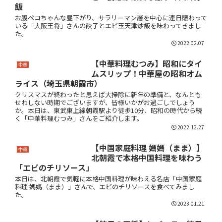
飯
お腹ペコちゃんな昼下がり、サラリーマン層を中心に連日賑わって
いる「大阪王将」さんの餃子とエビ玉天津炒飯を味わってきまし
た。
2022.02.07
【中華料理むつみ】昭和にタイ
中華
ムスリップ！中華屋の昭和オム
ライス（埼玉県朝霞市）
クリスマスが終わったと思えば大掃除に新年の準備と、なんとも
せわしない時期でございますが、皆様いかがお過ごしでしょう
か。本日は、東武東上線朝霞駅より徒歩10分、昭和の時代から続
く「中華料理むつみ」さんをご紹介します。
2022.12.27
【中国家庭料理 媽媽（まま）】
中華
北朝霞で本格中国料理を味わう
「エビのチリソース」
本日は、北朝霞で気軽に本格中国料理が味わえる名店「中国家庭
料理 媽媽（まま）」さんで、エビのチリソースを食べてみまし
た。
2023.01.21