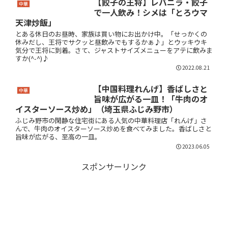
【餃子の王将】レバニラ・餃子
中華
で一人飲み！シメは「とろウマ
天津炒飯」
とある休日のお昼時、家族は買い物にお出かけ中。「せっかくの
休みだし、王将でサクッと昼飲みでもするかぁ♪」とウッキウキ
気分で王将に到着。さて、ジャストサイズメニューをアテに飲みま
すか(^-^)♪
2022.08.21
【中国料理れんげ】香ばしさと
中華
旨味が広がる一皿！「牛肉のオ
イスターソース炒め」（埼玉県ふじみ野市）
ふじみ野市の閑静な住宅街にある人気の中華料理店「れんげ」さ
んで、牛肉のオイスターソース炒めを食べてみました。香ばしさと
旨味が広がる、至高の一皿。
2023.06.05
スポンサーリンク