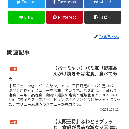
Twitter
Facebook
はてブ
LINE
Pinterest
コピー
ひるちゃん
関連記事
【バーミヤン】バミ定「野菜あ
中華
んかけ焼きそば定食」食べてみ
た
中華チェーン店「バーミヤン」では、平日限定の「バミ定（バー
ミヤン定食）」メニューを展開しています。バミ定は、日替わり
定食、中華一品定食、飯物・麺類の定食と種類豊富で、メインの
料理に餃子やスープバー、ドリンクバイキングなどがセットになっ
た、ボリューム満点のメニューが魅力です。
2021.09.12
【大阪王将】ふわとろプリッ
中華
と！食感が最高な激ウマ天津炒