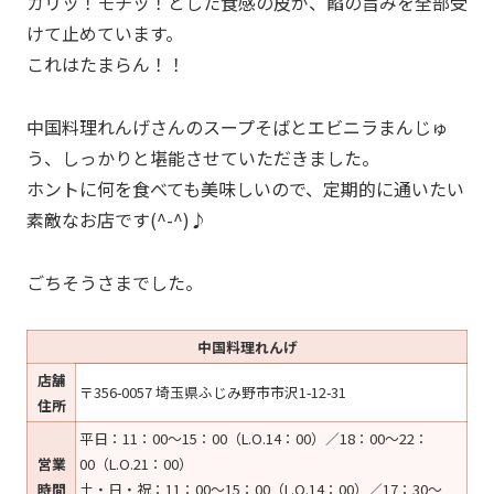
カリッ！モチッ！とした食感の皮が、餡の旨みを全部受
けて止めています。
これはたまらん！！
中国料理れんげさんのスープそばとエビニラまんじゅ
う、しっかりと堪能させていただきました。
ホントに何を食べても美味しいので、定期的に通いたい
素敵なお店です(^-^)♪
ごちそうさまでした。
中国料理れんげ
店舗
〒356-0057 埼玉県ふじみ野市市沢1-12-31
住所
平日：11：00～15：00（L.O.14：00）／18：00～22：
営業
00（L.O.21：00）
時間
土・日・祝：11：00～15：00（L.O.14：00）／17：30～