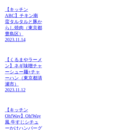
【キッチン
ABC】チキン南
蛮タルタルと豚か
らし焼肉（東京都
豊島区）
2023.11.14
【くるまやラーメ
ン】ネギ味噌チャ
ーシュー麺+チャ
ーハン（東京都清
瀬市）
2023.11.12
【キッチン
Oh!Way】Oh!Way
風 牛すじシチュ
ーかけハンバーグ