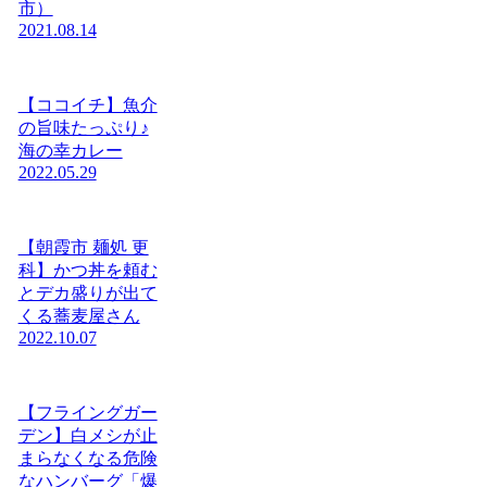
市）
2021.08.14
【ココイチ】魚介
の旨味たっぷり♪
海の幸カレー
2022.05.29
【朝霞市 麺処 更
科】かつ丼を頼む
とデカ盛りが出て
くる蕎麦屋さん
2022.10.07
【フライングガー
デン】白メシが止
まらなくなる危険
なハンバーグ「爆