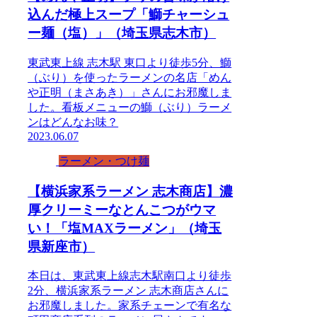
込んだ極上スープ「鰤チャーシュ
ー麺（塩）」（埼玉県志木市）
東武東上線 志木駅 東口より徒歩5分、鰤
（ぶり）を使ったラーメンの名店「めん
や正明（まさあき）」さんにお邪魔しま
した。看板メニューの鰤（ぶり）ラーメ
ンはどんなお味？
2023.06.07
ラーメン・つけ麺
【横浜家系ラーメン 志木商店】濃
厚クリーミーなとんこつがウマ
い！「塩MAXラーメン」（埼玉
県新座市）
本日は、東武東上線志木駅南口より徒歩
2分、横浜家系ラーメン 志木商店さんに
お邪魔しました。家系チェーンで有名な