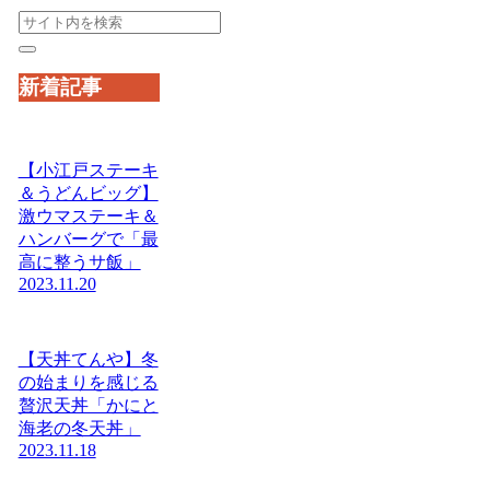
新着記事
【小江戸ステーキ
＆うどんビッグ】
激ウマステーキ＆
ハンバーグで「最
高に整うサ飯」
2023.11.20
【天丼てんや】冬
の始まりを感じる
贅沢天丼「かにと
海老の冬天丼」
2023.11.18