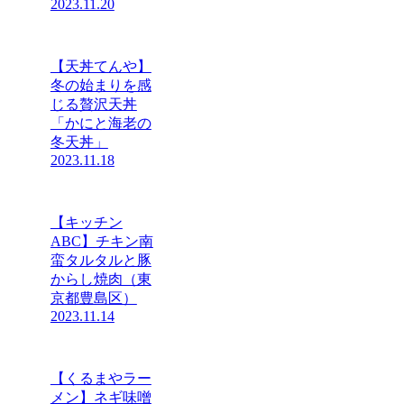
2023.11.20
【天丼てんや】
冬の始まりを感
じる贅沢天丼
「かにと海老の
冬天丼」
2023.11.18
【キッチン
ABC】チキン南
蛮タルタルと豚
からし焼肉（東
京都豊島区）
2023.11.14
【くるまやラー
メン】ネギ味噌