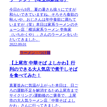
今日から9月、夏の暑さも徐々にですが
和らいできていますね。そろそろ食欲の
秋♪いや、おじさんは年中食欲に満ちて
いますが（笑）本日は家系ラーメンのチ
ェーン店「横浜家系ラーメン 壱角家
（いちかくや）」さんのラーメンをいた
だいてきました。
2022.09.01
ラーメン・つけ麺
【上尾市 中華そば よしかわ】行
列のできる大人気店で煮干しそば
を食べてみた！
真夏並みに気温が上がった本日は、日ご
ろの運動不足を解消するため上尾市まで
サイクリング♪運動後のご褒美で、上尾
市の大人気ラーメン店「中華そば よし
かわ」さんに行ってきました。