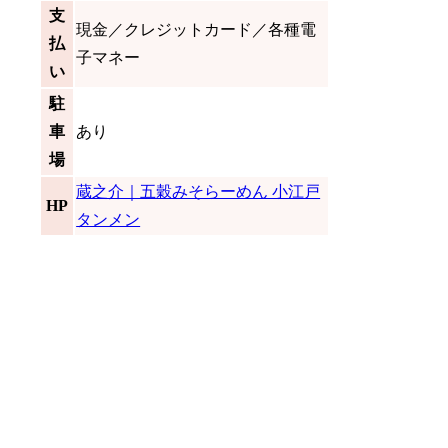
支
現金／クレジットカード／各種電
払
子マネー
い
駐
車
あり
場
蔵之介｜五穀みそらーめん 小江戸
HP
タンメン