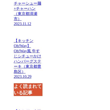
チャーシュー麺
+チャーハン
（東京都清瀬
市）
2023.11.12
【キッチン
Oh!Way】
Oh!Way風 牛す
じシチューかけ
ハンバーグステ
ーキ（東京都豊
島区）
2023.10.29
よく読まれて
いる記事