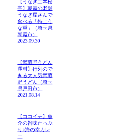
【うなぎ二本松
亭】朝霞の老舗
うなぎ屋さんで
食べる「特上う
な重」（埼玉県
朝霞市）
2023.09.30
【武蔵野うどん
澤村】行列ので
きる大人気武蔵
野うどん（埼玉
県戸田市）
2021.08.14
【ココイチ】魚
介の旨味たっぷ
り♪海の幸カレ
ー