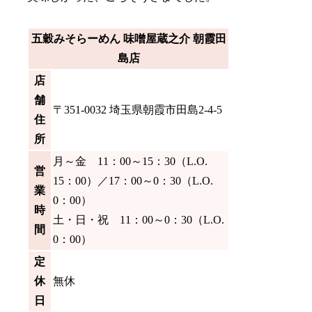
五穀みそらーめん 味噌屋蔵之介 朝霞田
島店
店
舗
〒351-0032 埼玉県朝霞市田島2-4-5
住
所
月～金 11：00～15：30（L.O.
営
15：00）／17：00～0：30（L.O.
業
0：00）
時
土・日・祝 11：00～0：30（L.O.
間
0：00）
定
休
無休
日