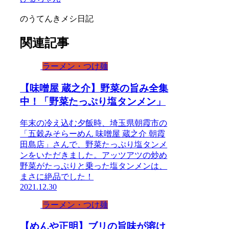
のうてんきメシ日記
関連記事
ラーメン・つけ麺
【味噌屋 蔵之介】野菜の旨み全集
中！「野菜たっぷり塩タンメン」
年末の冷え込む夕飯時、埼玉県朝霞市の
「五穀みそらーめん 味噌屋 蔵之介 朝霞
田島店」さんで、野菜たっぷり塩タンメ
ンをいただきました。アッツアツの炒め
野菜がたっぷりと乗った塩タンメンは、
まさに絶品でした！
2021.12.30
ラーメン・つけ麺
【めんや正明】ブリの旨味が溶け