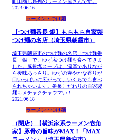
町田商店系列のラーメン屋さんです。
2023.06.16
ラーメン・つけ麺
【つけ麺番長 銀】もちもち自家製
つけ麺の名店（埼玉県朝霞市）
埼玉県朝霞市のつけ麺の名店「つけ麺番
長 銀」で、ゆず塩つけ麺を食べてきま
した。豚骨塩スープは、濃厚でありなが
ら後味あっさり。ゆずの爽やかな香りが
口いっぱいに広がって、いくらでも食べ
られちゃいます。番長こだわりの自家製
麺もメチャクチャウマい！
2021.06.18
ラーメン・つけ麺
（閉店）
【横浜家系ラーメン壱角
家】豚骨の旨味がMAX！「MAX
ラーメン」（埼玉県新座市）