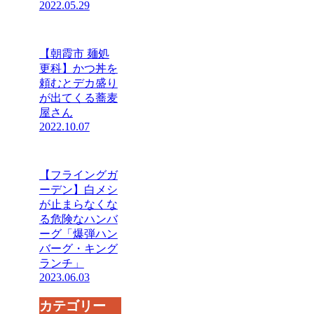
2022.05.29
【朝霞市 麺処
更科】かつ丼を
頼むとデカ盛り
が出てくる蕎麦
屋さん
2022.10.07
【フライングガ
ーデン】白メシ
が止まらなくな
る危険なハンバ
ーグ「爆弾ハン
バーグ・キング
ランチ」
2023.06.03
カテゴリー